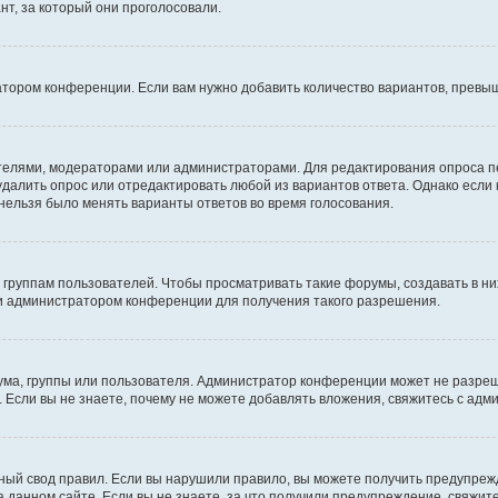
т, за который они проголосовали.
атором конференции. Если вам нужно добавить количество вариантов, превы
дателями, модераторами или администраторами. Для редактирования опроса п
 удалить опрос или отредактировать любой из вариантов ответа. Однако если
 нельзя было менять варианты ответов во время голосования.
руппам пользователей. Чтобы просматривать такие форумы, создавать в них
и администратором конференции для получения такого разрешения.
ма, группы или пользователя. Администратор конференции может не разре
 Если вы не знаете, почему не можете добавлять вложения, свяжитесь с ад
ый свод правил. Если вы нарушили правило, вы можете получить предупреж
 данном сайте. Если вы не знаете, за что получили предупреждение, свяжи