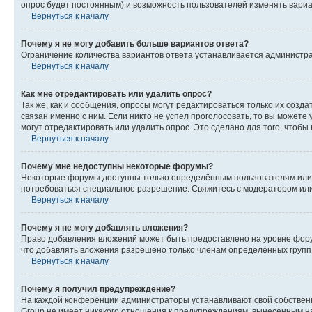
опрос будет постоянным) и возможность пользователей изменять вариан
Вернуться к началу
Почему я не могу добавить больше вариантов ответа?
Ограничение количества вариантов ответа устанавливается администр
Вернуться к началу
Как мне отредактировать или удалить опрос?
Так же, как и сообщения, опросы могут редактироваться только их соз
связан именно с ним. Если никто не успел проголосовать, то вы можете
могут отредактировать или удалить опрос. Это сделано для того, чтобы
Вернуться к началу
Почему мне недоступны некоторые форумы?
Некоторые форумы доступны только определённым пользователям или г
потребоваться специальное разрешение. Свяжитесь с модератором ил
Вернуться к началу
Почему я не могу добавлять вложения?
Право добавления вложений может быть предоставлено на уровне фору
что добавлять вложения разрешено только членам определённых групп.
Вернуться к началу
Почему я получил предупреждение?
На каждой конференции администраторы устанавливают свой собственн
Group не имеет никакого отношения к предупреждениям, вынесенным на