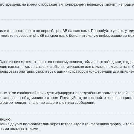
него времени, но время отображается по-прежнему неверное, значит, неправ
или же просто никто не перевёл phpBB на ваш язык. Попробуйте узнать у ад
ами можете перевести phpBB на свой язык. Дополнительную информацию вы мо
дно из них может относиться к вашему званию, обычно это звёздочки, квадр
ние известно как «аватара» и обычно уникально для каждого пользователя. О
использовать аватары, свяжитесь с администратором конференции для выясне
нных вами сообщений или идентифицируют определённых пользователей: на
установлены её администратором. Пожалуйста, не засоряйте конференцию н
тратор понизят значение вашего счётчика сообщений.
ренцию!
щения другим пользователям через встроенную в конференцию форму, и толь
мными пользователями.