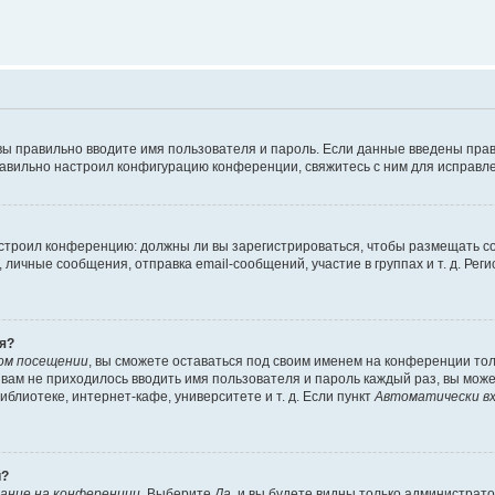
вы правильно вводите имя пользователя и пароль. Если данные введены прав
равильно настроил конфигурацию конференции, свяжитесь с ним для исправле
 настроил конференцию: должны ли вы зарегистрироваться, чтобы размещать 
чные сообщения, отправка email-сообщений, участие в группах и т. д. Регис
я?
ом посещении
, вы сможете оставаться под своим именем на конференции тол
ы вам не приходилось вводить имя пользователя и пароль каждый раз, вы мож
блиотеке, интернет-кафе, университете и т. д. Если пункт
Автоматически вх
й?
ание на конференции
. Выберите
Да
, и вы будете видны только администрат