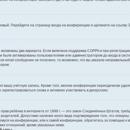
 новый. Перейдите на страницу входа на конференцию и щёлкните на ссылку
З
о возможны два варианта. Если включена поддержка COPPA и при регистрации 
и были активированы пользователями или администратором до входа в систе
и email-сообщение не получено, то возможно, что вы указали неправильный 
тором.
ил вашу учётную запись. Кроме того, многие конференции периодически уда
зарегистрироваться снова и активнее участвовать в дискуссиях.
тных прав ребёнка в интернете от 1998 г. — это закон Соединённых Штатов, т
е родителей. Допустимо наличие иного вида подтверждения того, что опек
ющемуся на конференции, или к самой конференции, обратитесь за помощью к 
ких отношений, кроме указанных ниже.
й силы.