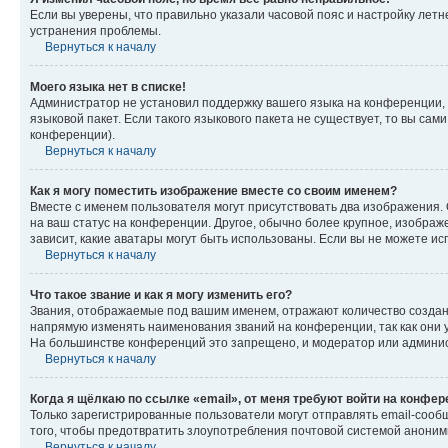
Если вы уверены, что правильно указали часовой пояс и настройку лет
устранения проблемы.
Вернуться к началу
Моего языка нет в списке!
Администратор не установил поддержку вашего языка на конференции, 
языковой пакет. Если такого языкового пакета не существует, то вы с
конференции).
Вернуться к началу
Как я могу поместить изображение вместе со своим именем?
Вместе с именем пользователя могут присутствовать два изображения. О
на ваш статус на конференции. Другое, обычно более крупное, изображе
зависит, какие аватары могут быть использованы. Если вы не можете 
Вернуться к началу
Что такое звание и как я могу изменить его?
Звания, отображаемые под вашим именем, отражают количество созда
напрямую изменять наименования званий на конференции, так как они 
На большинстве конференций это запрещено, и модератор или админис
Вернуться к началу
Когда я щёлкаю по ссылке «email», от меня требуют войти на конфе
Только зарегистрированные пользователи могут отправлять email-сооб
того, чтобы предотвратить злоупотребления почтовой системой анони
Вернуться к началу