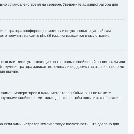
ильно установлено время на сервере. Уведомите администратора для
министратора конференции, может ли он установить нужный вам
жете получить на сайте phpBB (ссылка находится внизу страниц
атики или точки, указывающие на то, сколько сообщений вы оставили или
т администратора зависит, включена ли поддержка аватар, и от него же
ния причин.
пример, модераторов и администраторов. Обычно вы не можете
енужными сообщениями только для того, чтобы повысить своё звание.
ко если администратор включил такую возможность. Это сделано для