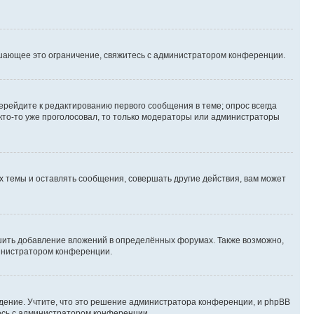
шающее это ограничение, свяжитесь с администратором конференции.
ерейдите к редактированию первого сообщения в теме; опрос всегда
 кто-то уже проголосовал, то только модераторы или администраторы
 темы и оставлять сообщения, совершать другие действия, вам может
шить добавление вложений в определённых форумах. Также возможно,
министратором конференции.
дение. Учтите, что это решение администратора конференции, и phpBB
тесь с администратором конференции.