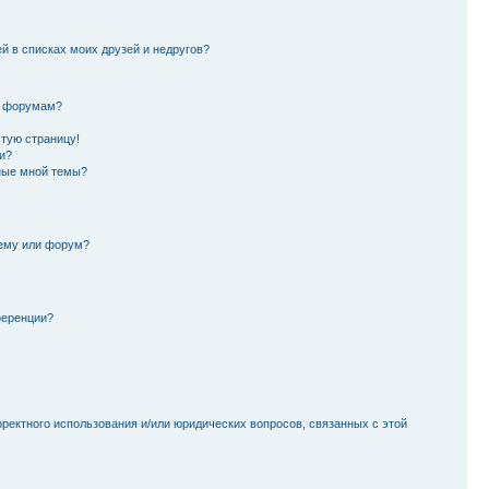
й в списках моих друзей и недругов?
и форумам?
стую страницу!
и?
ные мной темы?
тему или форум?
ференции?
рректного использования и/или юридических вопросов, связанных с этой