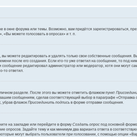
е в окне форума или темы. Возможно, вам придётся зарегистрироваться, пр
 «Вы можете голосовать в опросах» и т. п.
вы можете редактировать и удалять только свои собственные сообщения. В
емени после его создания. Если кто-то уже ответил на сообщение, то под ни
сли сообщение редактировал администратор или модератор, хотя они могут са
о-то ответил.
 личном разделе. После этого вы можете отметить флажком пункт
Присоедини
 вашим сообщениям, сделав соответствующий выбор в параграфе «Отправка 
х, убрав флажок
Присоединить подпись
в форме отправки сообщения.
ите на закладке или перейдите в форму
Создать опрос
под основной формой
ние опросов. Задайте тему и как минимум два варианта ответа в соответству
 которые могут выбрать пользователи при голосовании, с помощью опции «Вар