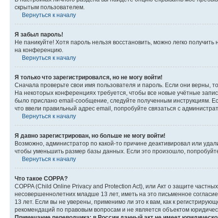
скрытым пользователем.
Вернуться к началу
Я забыл пароль!
Не паникуйте! Хотя пароль нельзя восстановить, можно легко получить
на конференцию.
Вернуться к началу
Я только что зарегистрировался, но не могу войти!
Сначала проверьте свои имя пользователя и пароль. Если они верны, т
На некоторых конференциях требуется, чтобы все новые учётные запис
было прислано email-сообщение, следуйте полученным инструкциям. Есл
что ввели правильный адрес email, попробуйте связаться с администра
Вернуться к началу
Я давно зарегистрирован, но больше не могу войти!
Возможно, администратор по какой-то причине деактивировал или удал
чтобы уменьшить размер базы данных. Если это произошло, попробуйте 
Вернуться к началу
Что такое COPPA?
COPPA (Child Online Privacy and Protection Act), или Акт о защите час
несовершеннолетних младше 13 лет, иметь на это письменное согласи
13 лет. Если вы не уверены, применимо ли это к вам, как к регистриру
рекомендаций по правовым вопросам и не является объектом юридичес
Примечание переводчика: в России данный акт не имеет юридическо