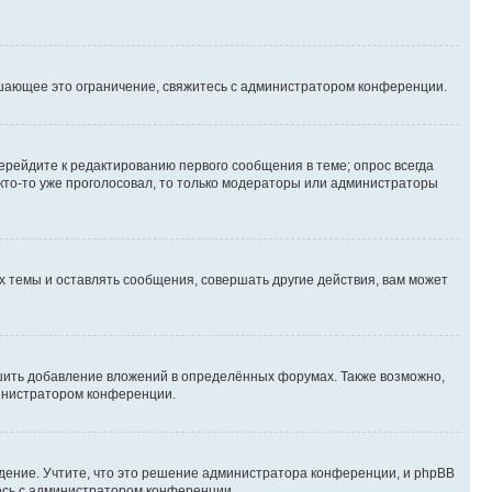
шающее это ограничение, свяжитесь с администратором конференции.
ерейдите к редактированию первого сообщения в теме; опрос всегда
 кто-то уже проголосовал, то только модераторы или администраторы
 темы и оставлять сообщения, совершать другие действия, вам может
шить добавление вложений в определённых форумах. Также возможно,
министратором конференции.
дение. Учтите, что это решение администратора конференции, и phpBB
тесь с администратором конференции.