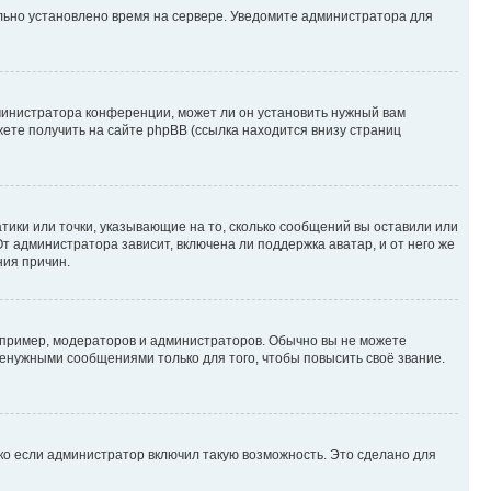
ильно установлено время на сервере. Уведомите администратора для
министратора конференции, может ли он установить нужный вам
жете получить на сайте phpBB (ссылка находится внизу страниц
атики или точки, указывающие на то, сколько сообщений вы оставили или
т администратора зависит, включена ли поддержка аватар, и от него же
ния причин.
пример, модераторов и администраторов. Обычно вы не можете
енужными сообщениями только для того, чтобы повысить своё звание.
ко если администратор включил такую возможность. Это сделано для