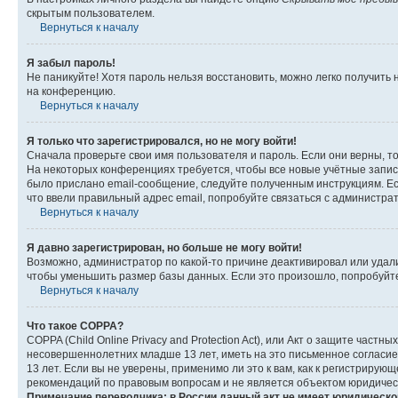
скрытым пользователем.
Вернуться к началу
Я забыл пароль!
Не паникуйте! Хотя пароль нельзя восстановить, можно легко получить
на конференцию.
Вернуться к началу
Я только что зарегистрировался, но не могу войти!
Сначала проверьте свои имя пользователя и пароль. Если они верны, т
На некоторых конференциях требуется, чтобы все новые учётные запис
было прислано email-сообщение, следуйте полученным инструкциям. Есл
что ввели правильный адрес email, попробуйте связаться с администра
Вернуться к началу
Я давно зарегистрирован, но больше не могу войти!
Возможно, администратор по какой-то причине деактивировал или удал
чтобы уменьшить размер базы данных. Если это произошло, попробуйте 
Вернуться к началу
Что такое COPPA?
COPPA (Child Online Privacy and Protection Act), или Акт о защите час
несовершеннолетних младше 13 лет, иметь на это письменное согласи
13 лет. Если вы не уверены, применимо ли это к вам, как к регистриру
рекомендаций по правовым вопросам и не является объектом юридичес
Примечание переводчика: в России данный акт не имеет юридическо