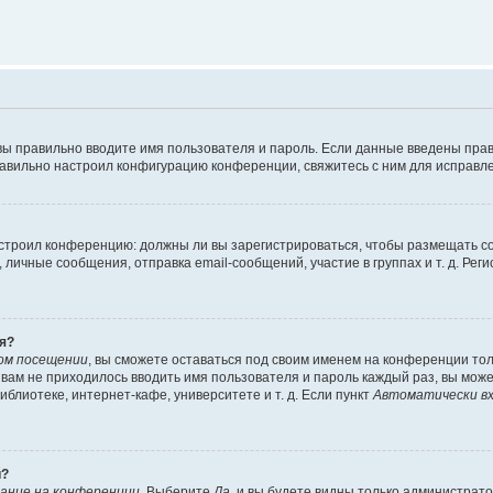
вы правильно вводите имя пользователя и пароль. Если данные введены прав
равильно настроил конфигурацию конференции, свяжитесь с ним для исправле
 настроил конференцию: должны ли вы зарегистрироваться, чтобы размещать 
чные сообщения, отправка email-сообщений, участие в группах и т. д. Регис
я?
ом посещении
, вы сможете оставаться под своим именем на конференции тол
ы вам не приходилось вводить имя пользователя и пароль каждый раз, вы мож
блиотеке, интернет-кафе, университете и т. д. Если пункт
Автоматически вх
й?
ание на конференции
. Выберите
Да
, и вы будете видны только администрат