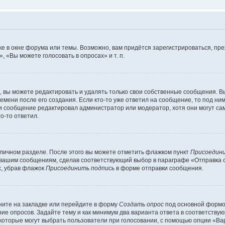
е в окне форума или темы. Возможно, вам придётся зарегистрироваться, пр
 «Вы можете голосовать в опросах» и т. п.
вы можете редактировать и удалять только свои собственные сообщения. В
емени после его создания. Если кто-то уже ответил на сообщение, то под ни
сли сообщение редактировал администратор или модератор, хотя они могут са
о-то ответил.
 личном разделе. После этого вы можете отметить флажком пункт
Присоедини
 вашим сообщениям, сделав соответствующий выбор в параграфе «Отправка 
х, убрав флажок
Присоединить подпись
в форме отправки сообщения.
ите на закладке или перейдите в форму
Создать опрос
под основной формой
ние опросов. Задайте тему и как минимум два варианта ответа в соответству
 которые могут выбрать пользователи при голосовании, с помощью опции «Вар