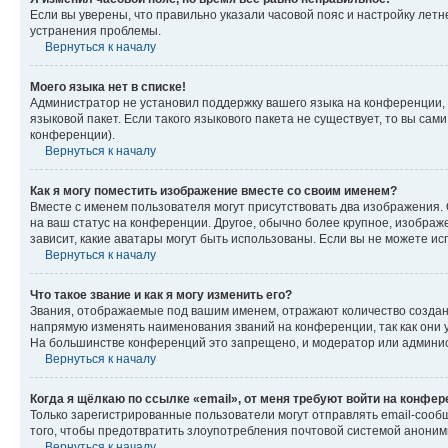
Если вы уверены, что правильно указали часовой пояс и настройку лет
устранения проблемы.
Вернуться к началу
Моего языка нет в списке!
Администратор не установил поддержку вашего языка на конференции, 
языковой пакет. Если такого языкового пакета не существует, то вы с
конференции).
Вернуться к началу
Как я могу поместить изображение вместе со своим именем?
Вместе с именем пользователя могут присутствовать два изображения. О
на ваш статус на конференции. Другое, обычно более крупное, изображе
зависит, какие аватары могут быть использованы. Если вы не можете 
Вернуться к началу
Что такое звание и как я могу изменить его?
Звания, отображаемые под вашим именем, отражают количество созда
напрямую изменять наименования званий на конференции, так как они 
На большинстве конференций это запрещено, и модератор или админис
Вернуться к началу
Когда я щёлкаю по ссылке «email», от меня требуют войти на конфе
Только зарегистрированные пользователи могут отправлять email-сооб
того, чтобы предотвратить злоупотребления почтовой системой анони
Вернуться к началу