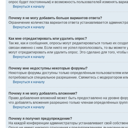
опрос будет постоянным) и возможность пользователей изменять вариан
Вернуться к началу
Почему я не могу добавить больше вариантов ответа?
Ограничение количества вариантов ответа устанавливается администр
Вернуться к началу
Как мне отредактировать или удалить опрос?
Так же, как и сообщения, опросы могут редактироваться только их соз
связан именно с ним. Если никто не успел проголосовать, то вы можете
могут отредактировать или удалить опрос. Это сделано для того, чтобы
Вернуться к началу
Почему мне недоступны некоторые форумы?
Некоторые форумы доступны только определённым пользователям или г
потребоваться специальное разрешение. Свяжитесь с модератором ил
Вернуться к началу
Почему я не могу добавлять вложения?
Право добавления вложений может быть предоставлено на уровне фору
что добавлять вложения разрешено только членам определённых групп.
Вернуться к началу
Почему я получил предупреждение?
На каждой конференции администраторы устанавливают свой собственн
Group не имеет никакого отношения к предупреждениям, вынесенным на