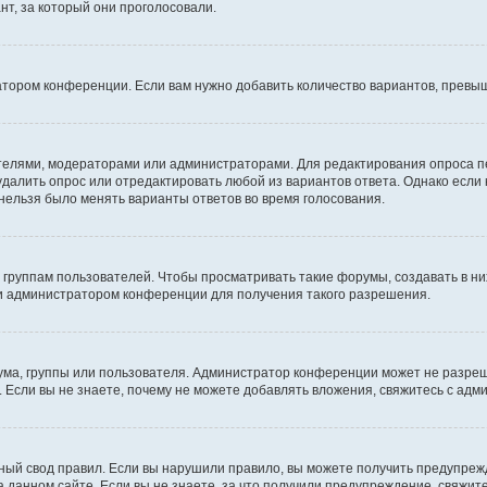
т, за который они проголосовали.
атором конференции. Если вам нужно добавить количество вариантов, превы
дателями, модераторами или администраторами. Для редактирования опроса п
 удалить опрос или отредактировать любой из вариантов ответа. Однако если
 нельзя было менять варианты ответов во время голосования.
руппам пользователей. Чтобы просматривать такие форумы, создавать в них
и администратором конференции для получения такого разрешения.
ма, группы или пользователя. Администратор конференции может не разре
 Если вы не знаете, почему не можете добавлять вложения, свяжитесь с ад
ый свод правил. Если вы нарушили правило, вы можете получить предупреж
 данном сайте. Если вы не знаете, за что получили предупреждение, свяжи