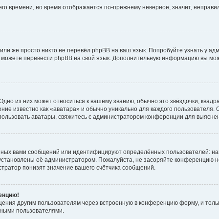
него времени, но время отображается по-прежнему неверное, значит, неправ
или же просто никто не перевёл phpBB на ваш язык. Попробуйте узнать у ад
ами можете перевести phpBB на свой язык. Дополнительную информацию вы мо
дно из них может относиться к вашему званию, обычно это звёздочки, квадр
ние известно как «аватара» и обычно уникально для каждого пользователя. О
использовать аватары, свяжитесь с администратором конференции для выясне
нных вами сообщений или идентифицируют определённых пользователей: на
установлены её администратором. Пожалуйста, не засоряйте конференцию н
тратор понизят значение вашего счётчика сообщений.
ренцию!
щения другим пользователям через встроенную в конференцию форму, и толь
мными пользователями.