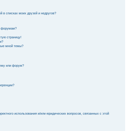
й в списках моих друзей и недругов?
и форумам?
стую страницу!
и?
ные мной темы?
тему или форум?
ференции?
рректного использования и/или юридических вопросов, связанных с этой