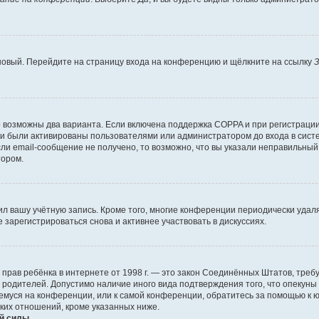
 новый. Перейдите на страницу входа на конференцию и щёлкните на ссылку
З
о возможны два варианта. Если включена поддержка COPPA и при регистрации 
и были активированы пользователями или администратором до входа в систе
и email-сообщение не получено, то возможно, что вы указали неправильный 
тором.
ил вашу учётную запись. Кроме того, многие конференции периодически уда
зарегистрироваться снова и активнее участвовать в дискуссиях.
тных прав ребёнка в интернете от 1998 г. — это закон Соединённых Штатов, т
е родителей. Допустимо наличие иного вида подтверждения того, что опек
ющемуся на конференции, или к самой конференции, обратитесь за помощью к 
ких отношений, кроме указанных ниже.
й силы.