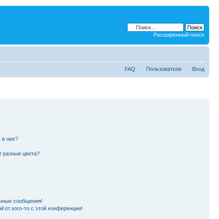
Расширенный поиск
FAQ
Пользователи
Вход
 в них?
т разные цвета?
чные сообщения!
l от кого-то с этой конференции!