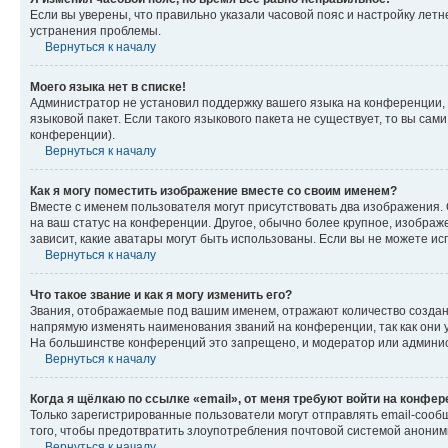
Если вы уверены, что правильно указали часовой пояс и настройку лет
устранения проблемы.
Вернуться к началу
Моего языка нет в списке!
Администратор не установил поддержку вашего языка на конференции, 
языковой пакет. Если такого языкового пакета не существует, то вы с
конференции).
Вернуться к началу
Как я могу поместить изображение вместе со своим именем?
Вместе с именем пользователя могут присутствовать два изображения. О
на ваш статус на конференции. Другое, обычно более крупное, изображе
зависит, какие аватары могут быть использованы. Если вы не можете 
Вернуться к началу
Что такое звание и как я могу изменить его?
Звания, отображаемые под вашим именем, отражают количество созда
напрямую изменять наименования званий на конференции, так как они 
На большинстве конференций это запрещено, и модератор или админис
Вернуться к началу
Когда я щёлкаю по ссылке «email», от меня требуют войти на конфе
Только зарегистрированные пользователи могут отправлять email-сооб
того, чтобы предотвратить злоупотребления почтовой системой анони
Вернуться к началу