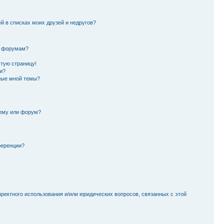
й в списках моих друзей и недругов?
и форумам?
стую страницу!
и?
ные мной темы?
тему или форум?
ференции?
рректного использования и/или юридических вопросов, связанных с этой