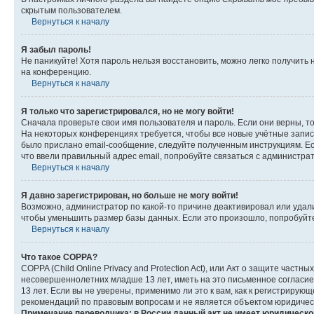
скрытым пользователем.
Вернуться к началу
Я забыл пароль!
Не паникуйте! Хотя пароль нельзя восстановить, можно легко получить
на конференцию.
Вернуться к началу
Я только что зарегистрировался, но не могу войти!
Сначала проверьте свои имя пользователя и пароль. Если они верны, т
На некоторых конференциях требуется, чтобы все новые учётные запис
было прислано email-сообщение, следуйте полученным инструкциям. Есл
что ввели правильный адрес email, попробуйте связаться с администра
Вернуться к началу
Я давно зарегистрирован, но больше не могу войти!
Возможно, администратор по какой-то причине деактивировал или удал
чтобы уменьшить размер базы данных. Если это произошло, попробуйте 
Вернуться к началу
Что такое COPPA?
COPPA (Child Online Privacy and Protection Act), или Акт о защите час
несовершеннолетних младше 13 лет, иметь на это письменное согласи
13 лет. Если вы не уверены, применимо ли это к вам, как к регистриру
рекомендаций по правовым вопросам и не является объектом юридичес
Примечание переводчика: в России данный акт не имеет юридическо