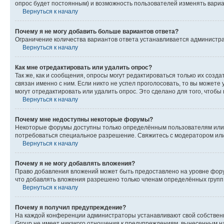
опрос будет постоянным) и возможность пользователей изменять вариан
Вернуться к началу
Почему я не могу добавить больше вариантов ответа?
Ограничение количества вариантов ответа устанавливается администр
Вернуться к началу
Как мне отредактировать или удалить опрос?
Так же, как и сообщения, опросы могут редактироваться только их соз
связан именно с ним. Если никто не успел проголосовать, то вы можете
могут отредактировать или удалить опрос. Это сделано для того, чтобы
Вернуться к началу
Почему мне недоступны некоторые форумы?
Некоторые форумы доступны только определённым пользователям или г
потребоваться специальное разрешение. Свяжитесь с модератором ил
Вернуться к началу
Почему я не могу добавлять вложения?
Право добавления вложений может быть предоставлено на уровне фору
что добавлять вложения разрешено только членам определённых групп.
Вернуться к началу
Почему я получил предупреждение?
На каждой конференции администраторы устанавливают свой собственн
Group не имеет никакого отношения к предупреждениям, вынесенным на