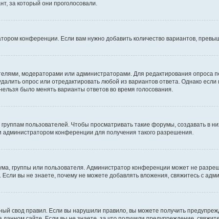
т, за который они проголосовали.
атором конференции. Если вам нужно добавить количество вариантов, превы
дателями, модераторами или администраторами. Для редактирования опроса п
 удалить опрос или отредактировать любой из вариантов ответа. Однако если
 нельзя было менять варианты ответов во время голосования.
руппам пользователей. Чтобы просматривать такие форумы, создавать в них
и администратором конференции для получения такого разрешения.
ма, группы или пользователя. Администратор конференции может не разре
 Если вы не знаете, почему не можете добавлять вложения, свяжитесь с ад
ый свод правил. Если вы нарушили правило, вы можете получить предупреж
 данном сайте. Если вы не знаете, за что получили предупреждение, свяжи