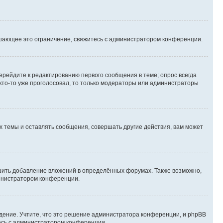
шающее это ограничение, свяжитесь с администратором конференции.
ерейдите к редактированию первого сообщения в теме; опрос всегда
 кто-то уже проголосовал, то только модераторы или администраторы
 темы и оставлять сообщения, совершать другие действия, вам может
шить добавление вложений в определённых форумах. Также возможно,
министратором конференции.
дение. Учтите, что это решение администратора конференции, и phpBB
тесь с администратором конференции.