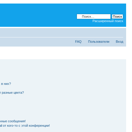
Расширенный поиск
FAQ
Пользователи
Вход
 в них?
т разные цвета?
чные сообщения!
l от кого-то с этой конференции!