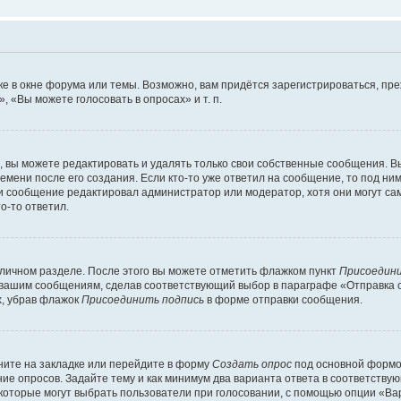
е в окне форума или темы. Возможно, вам придётся зарегистрироваться, пр
 «Вы можете голосовать в опросах» и т. п.
вы можете редактировать и удалять только свои собственные сообщения. В
емени после его создания. Если кто-то уже ответил на сообщение, то под ни
сли сообщение редактировал администратор или модератор, хотя они могут са
о-то ответил.
 личном разделе. После этого вы можете отметить флажком пункт
Присоедини
 вашим сообщениям, сделав соответствующий выбор в параграфе «Отправка 
х, убрав флажок
Присоединить подпись
в форме отправки сообщения.
ите на закладке или перейдите в форму
Создать опрос
под основной формой
ние опросов. Задайте тему и как минимум два варианта ответа в соответству
 которые могут выбрать пользователи при голосовании, с помощью опции «Вар