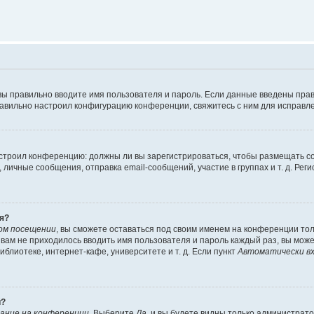
вы правильно вводите имя пользователя и пароль. Если данные введены прав
равильно настроил конфигурацию конференции, свяжитесь с ним для исправле
 настроил конференцию: должны ли вы зарегистрироваться, чтобы размещать 
чные сообщения, отправка email-сообщений, участие в группах и т. д. Регис
я?
ом посещении
, вы сможете оставаться под своим именем на конференции тол
ы вам не приходилось вводить имя пользователя и пароль каждый раз, вы мож
блиотеке, интернет-кафе, университете и т. д. Если пункт
Автоматически вх
й?
ание на конференции
. Выберите
Да
, и вы будете видны только администрат