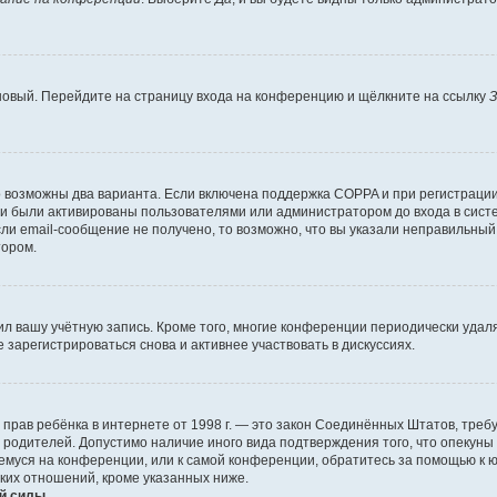
 новый. Перейдите на страницу входа на конференцию и щёлкните на ссылку
З
о возможны два варианта. Если включена поддержка COPPA и при регистрации 
и были активированы пользователями или администратором до входа в систе
и email-сообщение не получено, то возможно, что вы указали неправильный 
тором.
ил вашу учётную запись. Кроме того, многие конференции периодически уда
зарегистрироваться снова и активнее участвовать в дискуссиях.
тных прав ребёнка в интернете от 1998 г. — это закон Соединённых Штатов, т
е родителей. Допустимо наличие иного вида подтверждения того, что опек
ющемуся на конференции, или к самой конференции, обратитесь за помощью к 
ких отношений, кроме указанных ниже.
й силы.