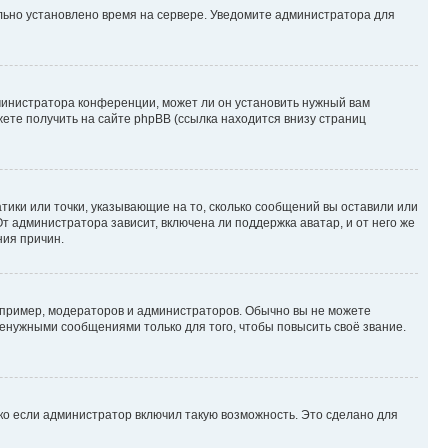
ильно установлено время на сервере. Уведомите администратора для
министратора конференции, может ли он установить нужный вам
жете получить на сайте phpBB (ссылка находится внизу страниц
атики или точки, указывающие на то, сколько сообщений вы оставили или
т администратора зависит, включена ли поддержка аватар, и от него же
ния причин.
пример, модераторов и администраторов. Обычно вы не можете
енужными сообщениями только для того, чтобы повысить своё звание.
ко если администратор включил такую возможность. Это сделано для