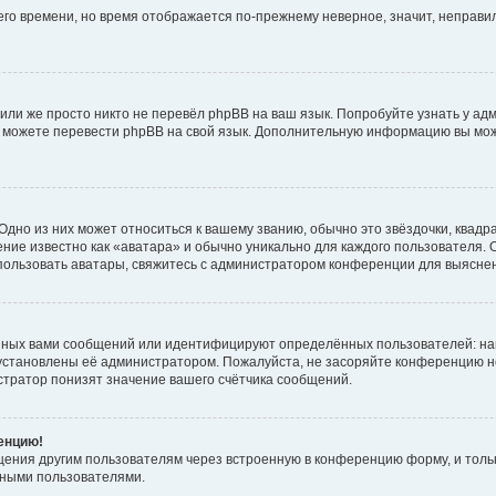
него времени, но время отображается по-прежнему неверное, значит, неправ
или же просто никто не перевёл phpBB на ваш язык. Попробуйте узнать у ад
ами можете перевести phpBB на свой язык. Дополнительную информацию вы мо
дно из них может относиться к вашему званию, обычно это звёздочки, квадр
ние известно как «аватара» и обычно уникально для каждого пользователя. О
использовать аватары, свяжитесь с администратором конференции для выясне
нных вами сообщений или идентифицируют определённых пользователей: на
установлены её администратором. Пожалуйста, не засоряйте конференцию н
тратор понизят значение вашего счётчика сообщений.
ренцию!
щения другим пользователям через встроенную в конференцию форму, и толь
мными пользователями.