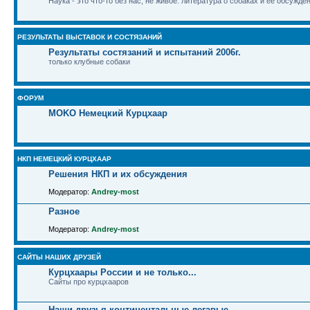
Наука - это что-то без нас, не живое: литература о собаках и ее обсужде
РЕЗУЛЬТАТЫ ВЫСТАВОК И СОСТЯЗАНИЙ
Результаты состязаний и испытаний 2006г.
только клубные собаки
ФОРУМ
MOKO Немецкий Курцхаар
НКП НЕМЕЦКИЙ КУРЦХААР
Решения НКП и их обсуждения
Модератор:
Andrey-most
Разное
Модератор:
Andrey-most
САЙТЫ НАШИХ ДРУЗЕЙ
Курцхаары России и не только...
Сайты про курцхааров
Наши друзья континентальные легавые