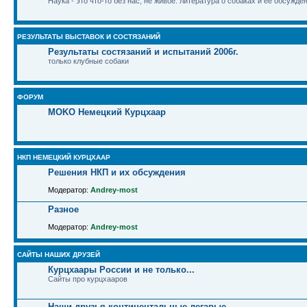
Наука - это что-то без нас, не живое: литература о собаках и ее обсужде
РЕЗУЛЬТАТЫ ВЫСТАВОК И СОСТЯЗАНИЙ
Результаты состязаний и испытаний 2006г.
только клубные собаки
ФОРУМ
MOKO Немецкий Курцхаар
НКП НЕМЕЦКИЙ КУРЦХААР
Решения НКП и их обсуждения
Модератор:
Andrey-most
Разное
Модератор:
Andrey-most
САЙТЫ НАШИХ ДРУЗЕЙ
Курцхаары России и не только...
Сайты про курцхааров
Наши друзья континентальные легавые