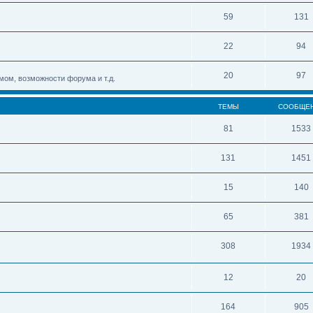
59
131
22
94
20
97
мом, возможности форума и т.д.
ТЕМЫ
СООБЩЕ
81
1533
131
1451
15
140
65
381
308
1934
12
20
164
905