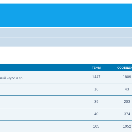
ТЕМЫ
СООБЩЕ
1447
1809
тий клуба и пр.
16
43
39
283
40
374
165
1052