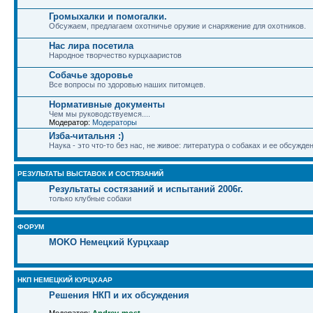
Громыхалки и помогалки.
Обсужаем, предлагаем охотничье оружие и снаряжение для охотников.
Нас лира посетила
Народное творчество курцхааристов
Собачье здоровье
Все вопросы по здоровью наших питомцев.
Нормативные документы
Чем мы руководствуемся....
Модератор:
Модераторы
Изба-читальня :)
Наука - это что-то без нас, не живое: литература о собаках и ее обсужде
РЕЗУЛЬТАТЫ ВЫСТАВОК И СОСТЯЗАНИЙ
Результаты состязаний и испытаний 2006г.
только клубные собаки
ФОРУМ
MOKO Немецкий Курцхаар
НКП НЕМЕЦКИЙ КУРЦХААР
Решения НКП и их обсуждения