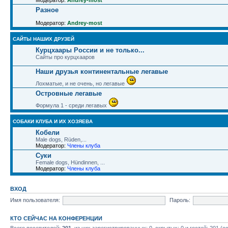
Модератор:
Andrey-most
Разное
Модератор:
Andrey-most
САЙТЫ НАШИХ ДРУЗЕЙ
Курцхаары России и не только...
Сайты про курцхааров
Наши друзья континентальные легавые
Лохматые, и не очень, но легавые
Островные легавые
Формула 1 - среди легавых
СОБАКИ КЛУБА И ИХ ХОЗЯЕВА
Кобели
Male dogs, Rüden,...
Модератор:
Члены клуба
Суки
Female dogs, Hündinnen, ...
Модератор:
Члены клуба
ВХОД
Имя пользователя:
Пароль:
КТО СЕЙЧАС НА КОНФЕРЕНЦИИ