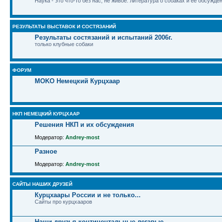
Наука - это что-то без нас, не живое: литература о собаках и ее обсужде
РЕЗУЛЬТАТЫ ВЫСТАВОК И СОСТЯЗАНИЙ
Результаты состязаний и испытаний 2006г.
только клубные собаки
ФОРУМ
MOKO Немецкий Курцхаар
НКП НЕМЕЦКИЙ КУРЦХААР
Решения НКП и их обсуждения
Модератор:
Andrey-most
Разное
Модератор:
Andrey-most
САЙТЫ НАШИХ ДРУЗЕЙ
Курцхаары России и не только...
Сайты про курцхааров
Наши друзья континентальные легавые