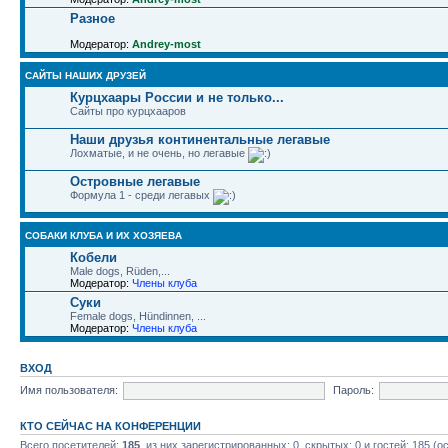
Разное
Модератор:
Andrey-most
САЙТЫ НАШИХ ДРУЗЕЙ
Курцхаары России и не только...
Сайты про курцхааров
Наши друзья континентальные легавые
Лохматые, и не очень, но легавые
Островные легавые
Формула 1 - среди легавых
СОБАКИ КЛУБА И ИХ ХОЗЯЕВА
Кобели
Male dogs, Rüden,...
Модератор:
Члены клуба
Суки
Female dogs, Hündinnen, ...
Модератор:
Члены клуба
ВХОД
Имя пользователя:
Пароль:
КТО СЕЙЧАС НА КОНФЕРЕНЦИИ
Всего посетителей:
185
, из них зарегистрированных: 0, скрытых: 0 и гостей: 185 