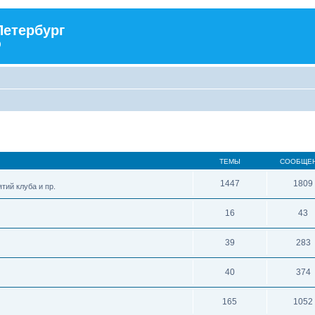
Петербург
)
ТЕМЫ
СООБЩЕ
1447
1809
тий клуба и пр.
16
43
39
283
40
374
165
1052