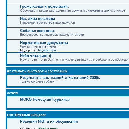
Громыхалки и помогалки.
Обсужаем, предлагаем охотничье оружие и снаряжение для охотников.
Нас лира посетила
Народное творчество курцхааристов
Собачье здоровье
Все вопросы по здоровью наших питомцев.
Нормативные документы
Чем мы руководствуемся....
Модератор:
Модераторы
Изба-читальня :)
Наука - это что-то без нас, не живое: литература о собаках и ее обсужде
РЕЗУЛЬТАТЫ ВЫСТАВОК И СОСТЯЗАНИЙ
Результаты состязаний и испытаний 2006г.
только клубные собаки
ФОРУМ
MOKO Немецкий Курцхаар
НКП НЕМЕЦКИЙ КУРЦХААР
Решения НКП и их обсуждения
Модератор:
Andrey-most