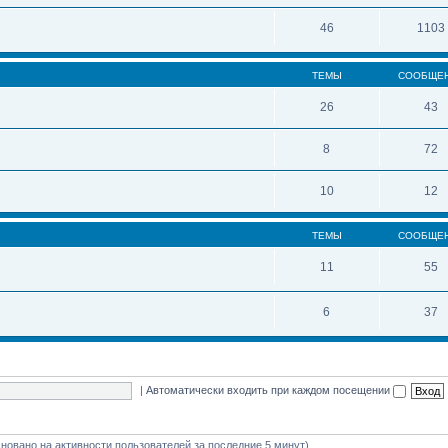
46
1103
ТЕМЫ
СООБЩЕ
26
43
8
72
10
12
ТЕМЫ
СООБЩЕ
11
55
6
37
|
Автоматически входить при каждом посещении
(основано на активности пользователей за последние 5 минут)