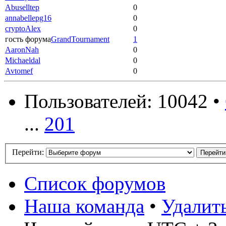
Abuselltep
0
annabellepg16
0
cryptoAlex
0
гость форума
GrandTournament
1
AaronNah
0
Michaeldal
0
Avtomef
0
Пользователей: 10042 •
...
201
Перейти:
Список форумов
Наша команда
•
Удалит