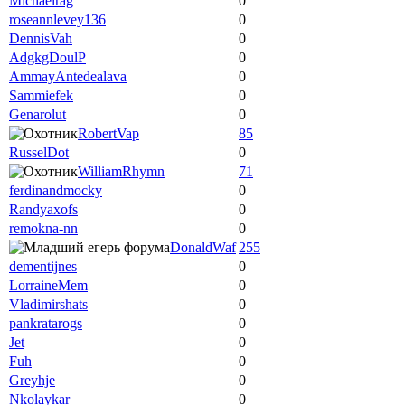
Michaelrag
0
roseannlevey136
0
DennisVah
0
AdgkgDoulP
0
AmmayAntedealava
0
Sammiefek
0
Genarolut
0
RobertVap
85
RusselDot
0
WilliamRhymn
71
ferdinandmocky
0
Randyaxofs
0
remokna-nn
0
DonaldWaf
255
dementijnes
0
LorraineMem
0
Vladimirshats
0
pankratarogs
0
Jet
0
Fuh
0
Greyhje
0
Nkolaykar
0