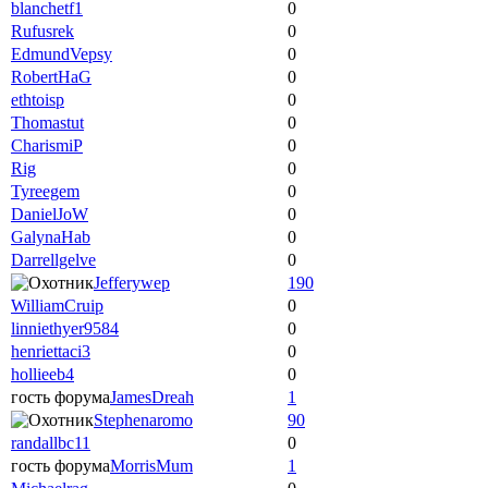
blanchetf1
0
Rufusrek
0
EdmundVepsy
0
RobertHaG
0
ethtoisp
0
Thomastut
0
CharismiP
0
Rig
0
Tyreegem
0
DanielJoW
0
GalynaHab
0
Darrellgelve
0
Jefferywep
190
WilliamCruip
0
linniethyer9584
0
henriettaci3
0
hollieeb4
0
гость форума
JamesDreah
1
Stephenaromo
90
randallbc11
0
гость форума
MorrisMum
1