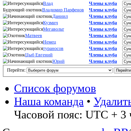
Влад
Члены клуба
Будующий охотник
Владимир Парфенов
Члены клуба
Даниил
Члены клуба
Кузмич
Члены клуба
Мегавольт
Члены клуба
Матвеев
Члены клуба
Немец
Члены клуба
тураносов
Члены клуба
Цыб Евгений
Члены клуба
Юрий
Члены клуба
Перейти:
Список форумов
Наша команда
•
Удалит
Часовой пояс: UTC + 3 