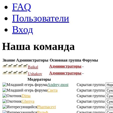
FAQ
Пользователи
Вход
Наша команда
Звание
Администраторы
Основная группа
Форумы
Администраторы
-
Baikal
Администраторы
-
Ushakov
Модераторы
Andrey-most
Скрытая группа
Света
Скрытая группа
Dima
Скрытая группа
Ghenya
Скрытая группа
Pharmacevt
Скрытая группа
Вульф
Скрытая группа