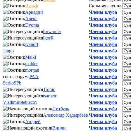
Вульф
Скрытая группа
Аркадий
Члены клуба
Алекс
Члены клуба
Dyoma
Члены клуба
forwarder
Члены клуба
IgorR
Члены клуба
ivanoff
Члены клуба
Jango
Члены клуба
Maikl
Члены клуба
malder
Члены клуба
morgan
Члены клуба
гость форума
РАА
Члены клуба
SerjioSPb
Члены клуба
Tronic
Члены клуба
tsarpetr
Члены клуба
VladimirSteblecov
Члены клуба
Питбуль
Члены клуба
Александр Хадырбаев
Члены клуба
Андрей
Члены клуба
Винчи
Члены клуба