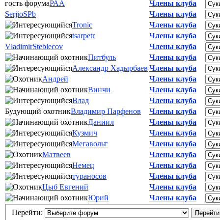
гость форума
РАА
Члены клуба
SerjioSPb
Члены клуба
Tronic
Члены клуба
tsarpetr
Члены клуба
VladimirSteblecov
Члены клуба
Питбуль
Члены клуба
Александр Хадырбаев
Члены клуба
Андрей
Члены клуба
Винчи
Члены клуба
Влад
Члены клуба
Будующий охотник
Владимир Парфенов
Члены клуба
Даниил
Члены клуба
Кузмич
Члены клуба
Мегавольт
Члены клуба
Матвеев
Члены клуба
Немец
Члены клуба
тураносов
Члены клуба
Цыб Евгений
Члены клуба
Юрий
Члены клуба
Перейти: