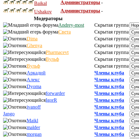
Администраторы
-
Baikal
Администраторы
-
Ushakov
Модераторы
Andrey-most
Скрытая группа
Света
Скрытая группа
Dima
Скрытая группа
Ghenya
Скрытая группа
Pharmacevt
Скрытая группа
Вульф
Скрытая группа
Вульф
Скрытая группа
Аркадий
Члены клуба
Алекс
Члены клуба
Dyoma
Члены клуба
forwarder
Члены клуба
IgorR
Члены клуба
ivanoff
Члены клуба
Jango
Члены клуба
Maikl
Члены клуба
malder
Члены клуба
morgan
Члены клуба