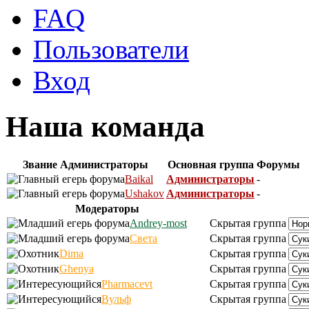
FAQ
Пользователи
Вход
Наша команда
Звание
Администраторы
Основная группа
Форумы
Baikal
Администраторы
-
Ushakov
Администраторы
-
Модераторы
Andrey-most
Скрытая группа
Света
Скрытая группа
Dima
Скрытая группа
Ghenya
Скрытая группа
Pharmacevt
Скрытая группа
Вульф
Скрытая группа