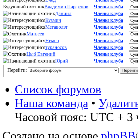
Будующий охотник
Владимир Парфенов
Члены клуба
Даниил
Члены клуба
Кузмич
Члены клуба
Мегавольт
Члены клуба
Матвеев
Члены клуба
Немец
Члены клуба
тураносов
Члены клуба
Цыб Евгений
Члены клуба
Юрий
Члены клуба
Перейти:
Список форумов
Наша команда
•
Удалит
Часовой пояс: UTC + 3 
Создано на основе
phpBB