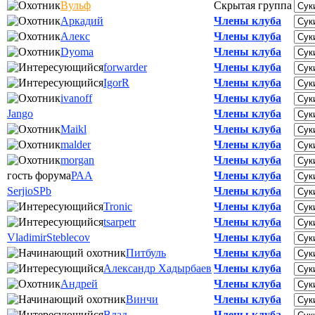
Вульф
Скрытая группа
Аркадий
Члены клуба
Алекс
Члены клуба
Dyoma
Члены клуба
forwarder
Члены клуба
IgorR
Члены клуба
ivanoff
Члены клуба
Jango
Члены клуба
Maikl
Члены клуба
malder
Члены клуба
morgan
Члены клуба
гость форума
РАА
Члены клуба
SerjioSPb
Члены клуба
Tronic
Члены клуба
tsarpetr
Члены клуба
VladimirSteblecov
Члены клуба
Питбуль
Члены клуба
Александр Хадырбаев
Члены клуба
Андрей
Члены клуба
Винчи
Члены клуба
Влад
Члены клуба