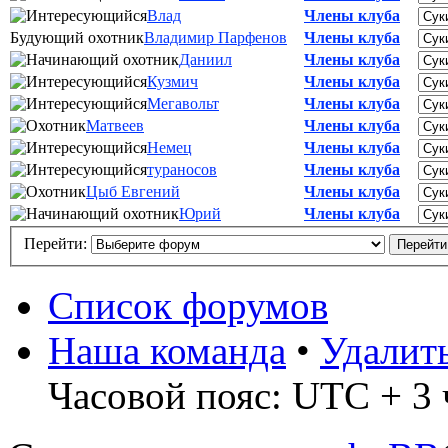
Влад
Члены клуба
Будующий охотник
Владимир Парфенов
Члены клуба
Даниил
Члены клуба
Кузмич
Члены клуба
Мегавольт
Члены клуба
Матвеев
Члены клуба
Немец
Члены клуба
тураносов
Члены клуба
Цыб Евгений
Члены клуба
Юрий
Члены клуба
Перейти:
Список форумов
Наша команда
•
Удалит
Часовой пояс: UTC + 3 