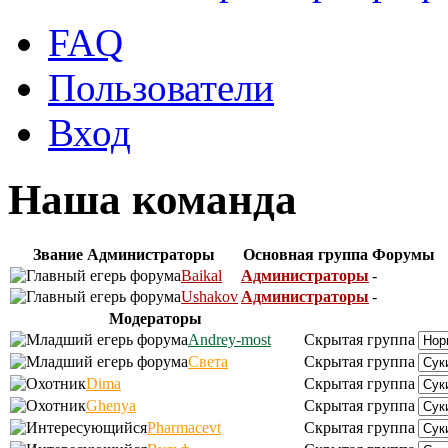
FAQ
Пользователи
Вход
Наша команда
Звание
Администраторы
Основная группа
Форумы
Baikal
Администраторы
-
Ushakov
Администраторы
-
Модераторы
Andrey-most
Скрытая группа
Света
Скрытая группа
Dima
Скрытая группа
Ghenya
Скрытая группа
Pharmacevt
Скрытая группа