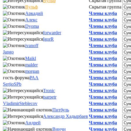
Вульф
Скрытая группа
Вульф
Скрытая группа
Аркадий
Члены клуба
Алекс
Члены клуба
Dyoma
Члены клуба
forwarder
Члены клуба
IgorR
Члены клуба
ivanoff
Члены клуба
Jango
Члены клуба
Maikl
Члены клуба
malder
Члены клуба
morgan
Члены клуба
гость форума
РАА
Члены клуба
SerjioSPb
Члены клуба
Tronic
Члены клуба
tsarpetr
Члены клуба
VladimirSteblecov
Члены клуба
Питбуль
Члены клуба
Александр Хадырбаев
Члены клуба
Андрей
Члены клуба
Винчи
Члены клуба