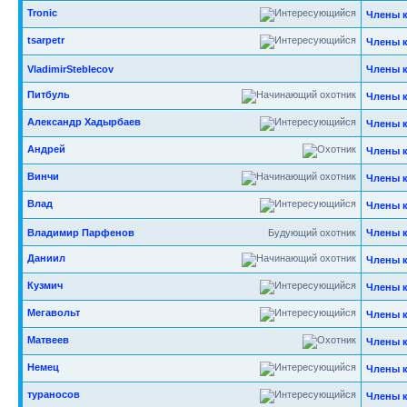
Tronic
Члены 
tsarpetr
Члены 
VladimirSteblecov
Члены 
Питбуль
Члены 
Александр Хадырбаев
Члены 
Андрей
Члены 
Винчи
Члены 
Влад
Члены 
Владимир Парфенов
Будующий охотник
Члены 
Даниил
Члены 
Кузмич
Члены 
Мегавольт
Члены 
Матвеев
Члены 
Немец
Члены 
тураносов
Члены 