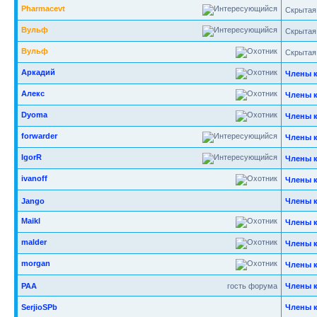
Pharmacevt
Скрытая
Вульф
Скрытая
Вульф
Скрытая
Аркадий
Члены 
Алекс
Члены 
Dyoma
Члены 
forwarder
Члены 
IgorR
Члены 
ivanoff
Члены 
Jango
Члены 
Maikl
Члены 
malder
Члены 
morgan
Члены 
РАА
гость форума
Члены 
SerjioSPb
Члены 