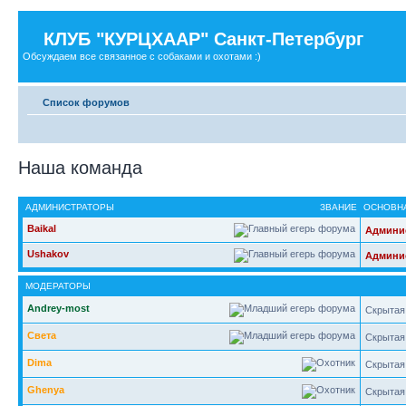
КЛУБ "КУРЦХААР" Санкт-Петербург
Обсуждаем все связанное с собаками и охотами :)
Список форумов
Наша команда
АДМИНИСТРАТОРЫ
ЗВАНИЕ
ОСНОВНА
Baikal
Админи
Ushakov
Админи
МОДЕРАТОРЫ
Andrey-most
Скрытая
Света
Скрытая
Dima
Скрытая
Ghenya
Скрытая