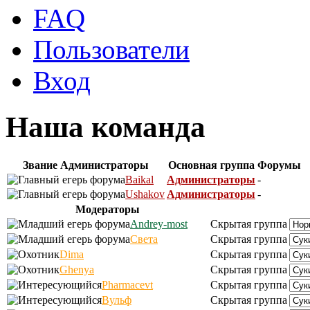
FAQ
Пользователи
Вход
Наша команда
Звание
Администраторы
Основная группа
Форумы
Baikal
Администраторы
-
Ushakov
Администраторы
-
Модераторы
Andrey-most
Скрытая группа
Света
Скрытая группа
Dima
Скрытая группа
Ghenya
Скрытая группа
Pharmacevt
Скрытая группа
Вульф
Скрытая группа