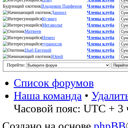
Будующий охотник
Владимир Парфенов
Члены клуба
Даниил
Члены клуба
Кузмич
Члены клуба
Мегавольт
Члены клуба
Матвеев
Члены клуба
Немец
Члены клуба
тураносов
Члены клуба
Цыб Евгений
Члены клуба
Юрий
Члены клуба
Перейти:
Список форумов
Наша команда
•
Удалит
Часовой пояс: UTC + 3 
Создано на основе
phpBB