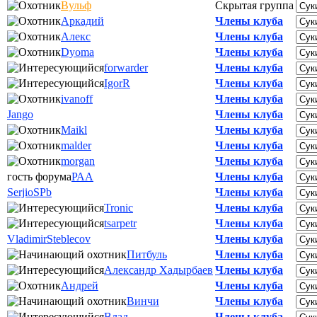
Вульф
Скрытая группа
Аркадий
Члены клуба
Алекс
Члены клуба
Dyoma
Члены клуба
forwarder
Члены клуба
IgorR
Члены клуба
ivanoff
Члены клуба
Jango
Члены клуба
Maikl
Члены клуба
malder
Члены клуба
morgan
Члены клуба
гость форума
РАА
Члены клуба
SerjioSPb
Члены клуба
Tronic
Члены клуба
tsarpetr
Члены клуба
VladimirSteblecov
Члены клуба
Питбуль
Члены клуба
Александр Хадырбаев
Члены клуба
Андрей
Члены клуба
Винчи
Члены клуба
Влад
Члены клуба