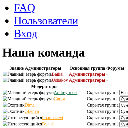
FAQ
Пользователи
Вход
Наша команда
Звание
Администраторы
Основная группа
Форумы
Baikal
Администраторы
-
Ushakov
Администраторы
-
Модераторы
Andrey-most
Скрытая группа
Света
Скрытая группа
Dima
Скрытая группа
Ghenya
Скрытая группа
Pharmacevt
Скрытая группа
Вульф
Скрытая группа