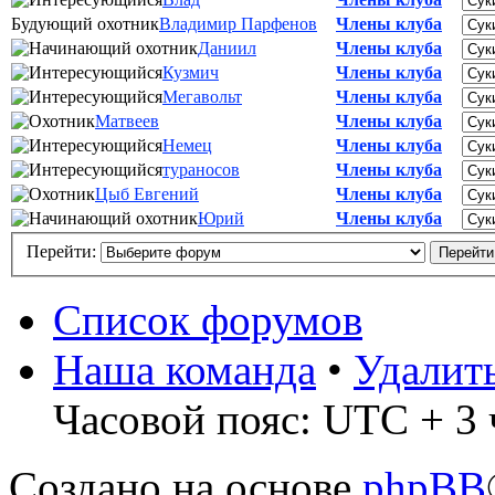
Будующий охотник
Владимир Парфенов
Члены клуба
Даниил
Члены клуба
Кузмич
Члены клуба
Мегавольт
Члены клуба
Матвеев
Члены клуба
Немец
Члены клуба
тураносов
Члены клуба
Цыб Евгений
Члены клуба
Юрий
Члены клуба
Перейти:
Список форумов
Наша команда
•
Удалит
Часовой пояс: UTC + 3 
Создано на основе
phpBB