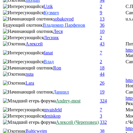
morgan
94
Uzik
2
С.П
Кузмич
9
Сан
sobakovod
13
u.s.
Будующий охотник
Владимир Парфенов
36
Леся
10
Лесник
2
Алексей
43
Пи
htt
fanat
7
Ма
Влад
2
Сан
Ron
18
nuta
44
htt
Lara
26
Нов
Даниил
19
Сан
htt
Andrey-most
324
Ряз
mvaisfeld
7
Мо
deniskop
3
Мос
Алексей (Череповец)
332
г.Ч
htt
Balticweim
38