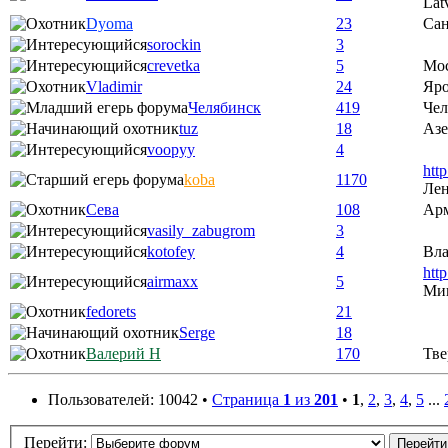
Lat
Dyoma
23
Сан
sorockin
3
crevetka
5
Мо
Vladimir
24
Яро
Челябинск
419
Чел
tuz
18
Аз
voopyy
4
htt
koba
1170
Лен
Сева
108
Ар
vasily_zabugrom
3
kotofey
4
Вла
htt
airmaxx
5
Ми
fedorets
21
Serge
18
Валерий Н
170
Тве
Пользователей: 10042 •
Страница
1
из
201
•
1
,
2
,
3
,
4
,
5
...
Перейти: