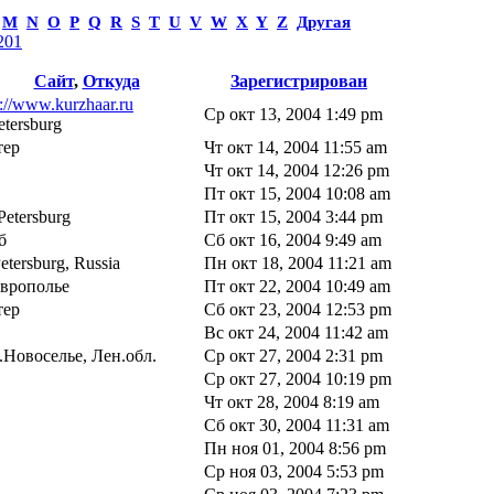
M
N
O
P
Q
R
S
T
U
V
W
X
Y
Z
Другая
201
Сайт
,
Откуда
Зарегистрирован
p://www.kurzhaar.ru
Ср окт 13, 2004 1:49 pm
etersburg
тер
Чт окт 14, 2004 11:55 am
Чт окт 14, 2004 12:26 pm
Пт окт 15, 2004 10:08 am
-Petersburg
Пт окт 15, 2004 3:44 pm
б
Сб окт 16, 2004 9:49 am
Petersburg, Russia
Пн окт 18, 2004 11:21 am
врополье
Пт окт 22, 2004 10:49 am
тер
Сб окт 23, 2004 12:53 pm
Вс окт 24, 2004 11:42 am
.Новоселье, Лен.обл.
Ср окт 27, 2004 2:31 pm
Ср окт 27, 2004 10:19 pm
Чт окт 28, 2004 8:19 am
Сб окт 30, 2004 11:31 am
Пн ноя 01, 2004 8:56 pm
Ср ноя 03, 2004 5:53 pm