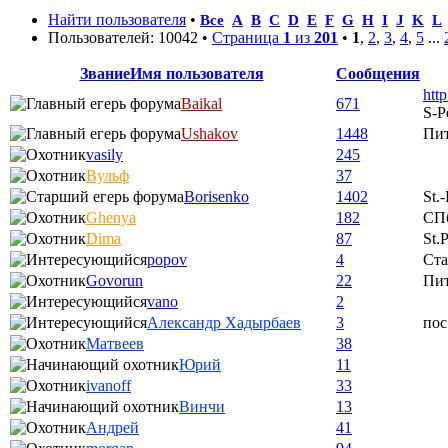
Найти пользователя
•
Все
A
B
C
D
E
F
G
H
I
J
K
L
Пользователей: 10042 •
Страница
1
из
201
•
1
,
2
,
3
,
4
,
5
...
Звание
Имя пользователя
Сообщения
htt
Baikal
671
S-P
Ushakov
1448
Пи
vasily
245
Вульф
37
Borisenko
1402
St.
Ghenya
182
СП
Dima
87
St.
popov
4
Ста
Govorun
22
Пи
vano
2
Александр Хадырбаев
3
пос
Матвеев
38
Юрий
11
ivanoff
33
Винчи
13
Андрей
41