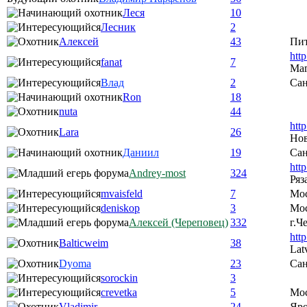
Леся
10
Лесник
2
Алексей
43
Пи
htt
fanat
7
Ма
Влад
2
Сан
Ron
18
nuta
44
htt
Lara
26
Нов
Даниил
19
Сан
htt
Andrey-most
324
Ряз
mvaisfeld
7
Мо
deniskop
3
Мос
Алексей (Череповец)
332
г.Ч
htt
Balticweim
38
Lat
Dyoma
23
Сан
sorockin
3
crevetka
5
Мо
Vladimir
24
Яро