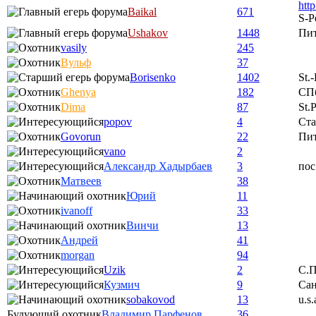
htt
Baikal
671
S-P
Ushakov
1448
Пи
vasily
245
Вульф
37
Borisenko
1402
St.
Ghenya
182
СП
Dima
87
St.
popov
4
Ста
Govorun
22
Пи
vano
2
Александр Хадырбаев
3
пос
Матвеев
38
Юрий
11
ivanoff
33
Винчи
13
Андрей
41
morgan
94
Uzik
2
С.П
Кузмич
9
Сан
sobakovod
13
u.s.
Будующий охотник
Владимир Парфенов
36