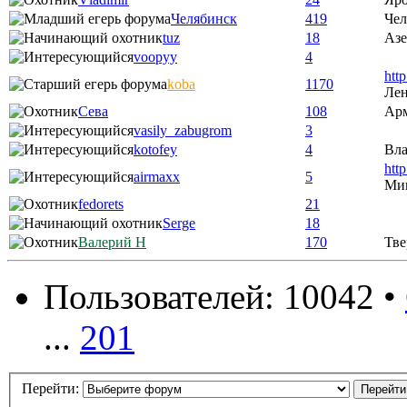
Челябинск
419
Чел
tuz
18
Аз
voopyy
4
htt
koba
1170
Лен
Сева
108
Ар
vasily_zabugrom
3
kotofey
4
Вла
htt
airmaxx
5
Ми
fedorets
21
Serge
18
Валерий Н
170
Тве
Пользователей: 10042 •
...
201
Перейти: