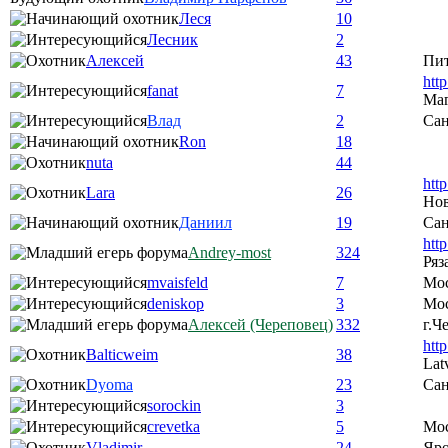
Леся
10
Лесник
2
Алексей
43
Пи
htt
fanat
7
Ма
Влад
2
Сан
Ron
18
nuta
44
htt
Lara
26
Нов
Даниил
19
Сан
htt
Andrey-most
324
Ряз
mvaisfeld
7
Мо
deniskop
3
Мос
Алексей (Череповец)
332
г.Ч
htt
Balticweim
38
Lat
Dyoma
23
Сан
sorockin
3
crevetka
5
Мо
Vladimir
24
Яро