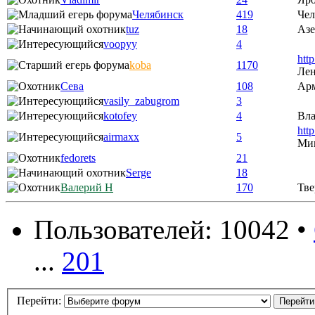
Челябинск
419
Чел
tuz
18
Аз
voopyy
4
htt
koba
1170
Лен
Сева
108
Ар
vasily_zabugrom
3
kotofey
4
Вла
htt
airmaxx
5
Ми
fedorets
21
Serge
18
Валерий Н
170
Тве
Пользователей: 10042 •
...
201
Перейти: