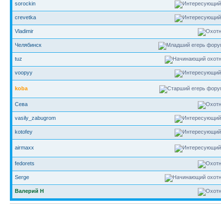
sorockin
crevetka
Vladimir
Челябинск
tuz
voopyy
koba
Сева
vasily_zabugrom
kotofey
airmaxx
fedorets
Serge
Валерий Н