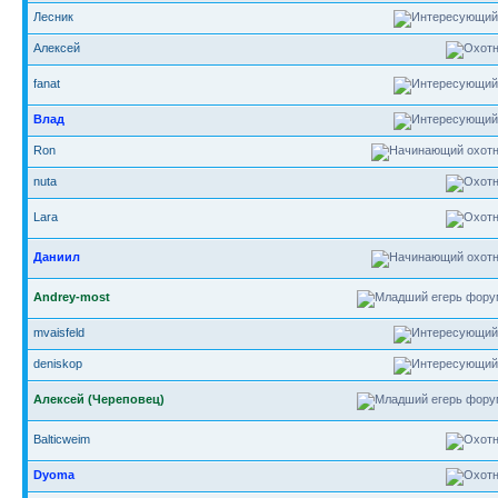
Лесник
Алексей
fanat
Влад
Ron
nuta
Lara
Даниил
Andrey-most
mvaisfeld
deniskop
Алексей (Череповец)
Balticweim
Dyoma