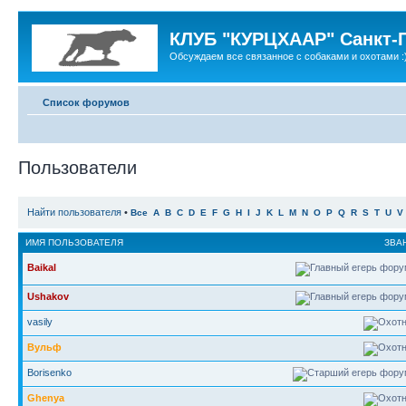
КЛУБ "КУРЦХААР" Санкт-
Обсуждаем все связанное с собаками и охотами :
Список форумов
Пользователи
Найти пользователя
•
Все
A
B
C
D
E
F
G
H
I
J
K
L
M
N
O
P
Q
R
S
T
U
V
ИМЯ ПОЛЬЗОВАТЕЛЯ
ЗВА
Baikal
Ushakov
vasily
Вульф
Borisenko
Ghenya