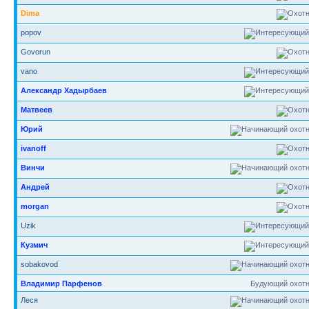
Dima
popov
Govorun
vano
Александр Хадырбаев
Матвеев
Юрий
ivanoff
Винчи
Андрей
morgan
Uzik
Кузмич
sobakovod
Владимир Парфенов
Будующий охотн
Леся