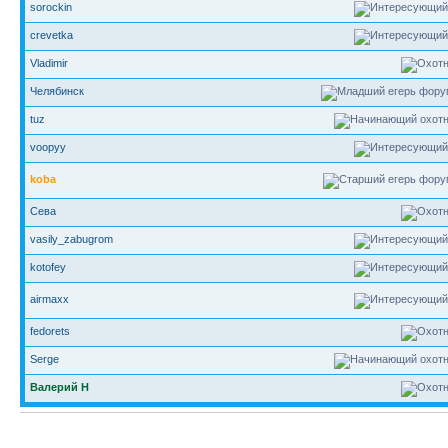
sorockin
crevetka
Vladimir
Челябинск
tuz
voopyy
koba
Сева
vasily_zabugrom
kotofey
airmaxx
fedorets
Serge
Валерий Н