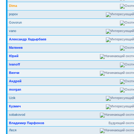
Dima
popov
Govorun
vano
Александр Хадырбаев
Матвеев
Юрий
ivanoff
Винчи
Андрей
morgan
Uzik
Кузмич
sobakovod
Владимир Парфенов
Будующий охотн
Леся