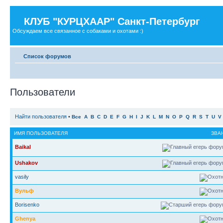
КЛУБ "КУРЦХААР" Санкт-Петербург
Обсуждаем все связанное с собаками и охотами :)
Список форумов
Пользователи
Найти пользователя
•
Все
A
B
C
D
E
F
G
H
I
J
K
L
M
N
O
P
Q
R
S
T
U
V
ИМЯ ПОЛЬЗОВАТЕЛЯ
ЗВА
Baikal
Ushakov
vasily
Вульф
Borisenko
Ghenya