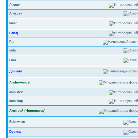
Лесник
Алексей
fanat
Влад
Ron
nuta
Lara
Даниил
Andrey-most
mvaisfeld
deniskop
Алексей (Череповец)
Balticweim
Dyoma