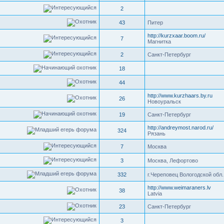
2
43
Питер
http://kurzxaar.boom.ru/
7
Магнитка
2
Санкт-Петербург
18
44
http://www.kurzhaars.by.ru
26
Новоуральск
19
Санкт-Петербург
http://andreymost.narod.ru/
324
Рязань
7
Москва
3
Москва, Лефортово
332
г.Череповец Вологодской обл.
http://www.weimaraners.lv
38
Latvia
23
Санкт-Петербург
3