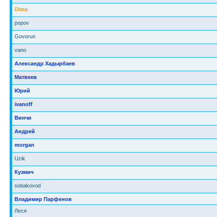
Dima
popov
Govorun
vano
Александр Хадырбаев
Матвеев
Юрий
ivanoff
Винчи
Андрей
morgan
Uzik
Кузмич
sobakovod
Владимир Парфенов
Леся