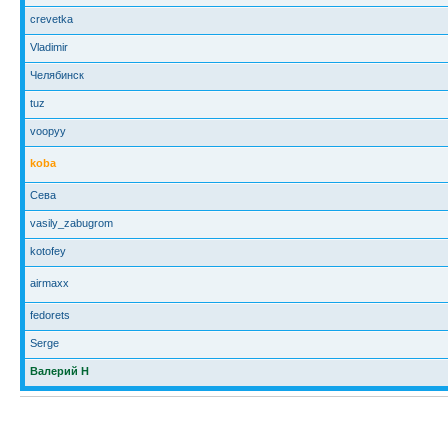
crevetka
Vladimir
Челябинск
tuz
voopyy
koba
Сева
vasily_zabugrom
kotofey
airmaxx
fedorets
Serge
Валерий Н