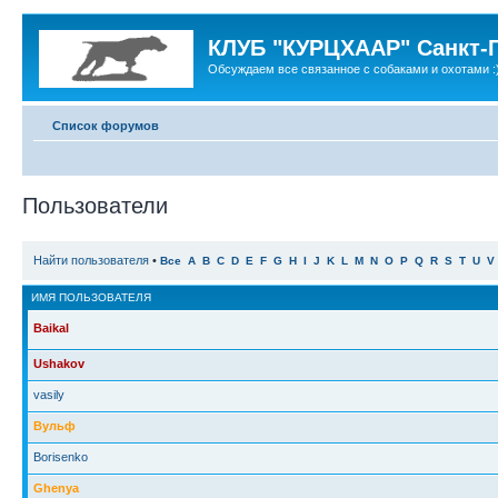
КЛУБ "КУРЦХААР" Санкт-
Обсуждаем все связанное с собаками и охотами :
Список форумов
Пользователи
Найти пользователя
•
Все
A
B
C
D
E
F
G
H
I
J
K
L
M
N
O
P
Q
R
S
T
U
V
ИМЯ ПОЛЬЗОВАТЕЛЯ
Baikal
Ushakov
vasily
Вульф
Borisenko
Ghenya