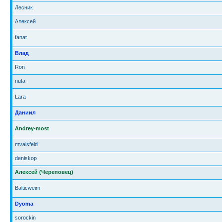
Лесник
Алексей
fanat
Влад
Ron
nuta
Lara
Даниил
Andrey-most
mvaisfeld
deniskop
Алексей (Череповец)
Balticweim
Dyoma
sorockin