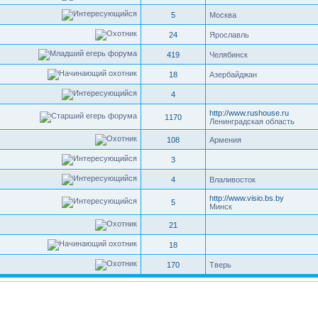
5
Москва
24
Ярославль
419
Челябинск
18
Азербайджан
4
http://www.rushouse.ru
1170
Ленинградская область
108
Армения
3
4
Влаливосток
http://www.visio.bs.by
5
Минск
21
18
170
Тверь