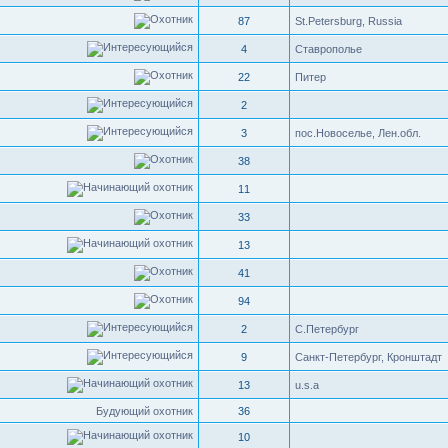
87
St.Petersburg, Russia
4
Ставрополье
22
Питер
2
3
пос.Новоселье, Лен.обл.
38
11
33
13
41
94
2
С.Петербург
9
Санкт-Петербург, Кронштадт
13
u.s.a
Будующий охотник
36
10