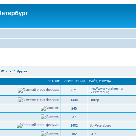
Петербург
)
W
X
Y
Z
Другая
ЗВАНИЕ
СООБЩЕНИЯ
САЙТ
,
ОТКУДА
http://www.kurzhaar.ru
671
S-Petersburg
1448
Питер
245
37
1402
St.-Petersburg
182
СПб