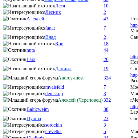
Леся
10
Лесник
2
Алексей
43
Пи
htt
fanat
7
Ма
Влад
2
Сан
Ron
18
nuta
44
htt
Lara
26
Нов
Даниил
19
Сан
htt
Andrey-most
324
Ряз
mvaisfeld
7
Мо
deniskop
3
Мос
Алексей (Череповец)
332
г.Ч
htt
Balticweim
38
Lat
Dyoma
23
Сан
sorockin
3
crevetka
5
Мо
Vladimir
24
Яро