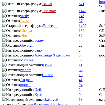
htt
Baikal
671
S-P
Ushakov
1448
Пи
vasily
245
Вульф
37
Borisenko
1402
St.
Ghenya
182
СП
Dima
87
St.
popov
4
Ста
Govorun
22
Пи
vano
2
Александр Хадырбаев
3
пос
Матвеев
38
Юрий
11
ivanoff
33
Винчи
13
Андрей
41
morgan
94
Uzik
2
С.П
Кузмич
9
Сан
sobakovod
13
u.s.
Будующий охотник
Владимир Парфенов
36