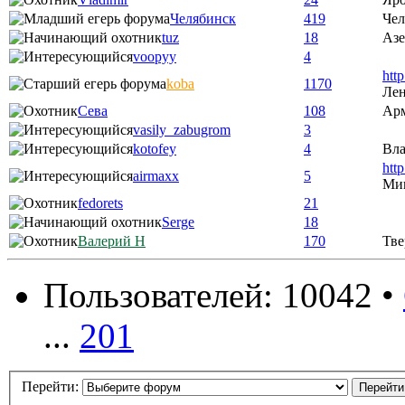
Челябинск
419
Чел
tuz
18
Аз
voopyy
4
htt
koba
1170
Лен
Сева
108
Ар
vasily_zabugrom
3
kotofey
4
Вла
htt
airmaxx
5
Ми
fedorets
21
Serge
18
Валерий Н
170
Тве
Пользователей: 10042 •
...
201
Перейти: