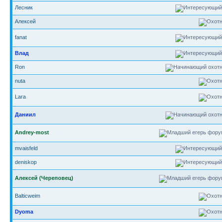
Лесник
Алексей
fanat
Влад
Ron
nuta
Lara
Даниил
Andrey-most
mvaisfeld
deniskop
Алексей (Череповец)
Balticweim
Dyoma