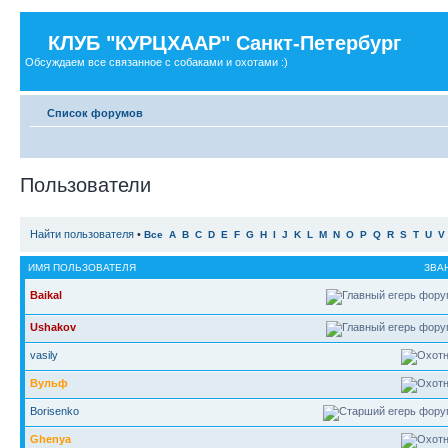
КЛУБ "КУРЦХААР" Санкт-Петербург
Обсуждаем все связанное с собаками и охотами :)
Список форумов
Пользователи
Найти пользователя
•
Все
A
B
C
D
E
F
G
H
I
J
K
L
M
N
O
P
Q
R
S
T
U
V
ИМЯ ПОЛЬЗОВАТЕЛЯ
ЗВА
Baikal
Ushakov
vasily
Вульф
Borisenko
Ghenya