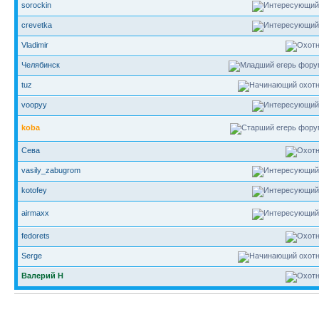
sorockin
crevetka
Vladimir
Челябинск
tuz
voopyy
koba
Сева
vasily_zabugrom
kotofey
airmaxx
fedorets
Serge
Валерий Н