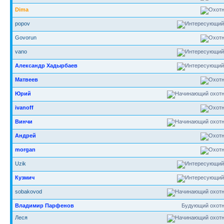
Dima
popov
Govorun
vano
Александр Хадырбаев
Матвеев
Юрий
ivanoff
Винчи
Андрей
morgan
Uzik
Кузмич
sobakovod
Владимир Парфенов
Будующий охотн
Леся