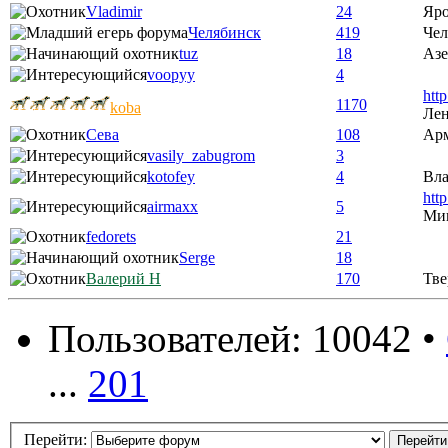
Vladimir
24
Яро
Челябинск
419
Чел
tuz
18
Аз
voopyy
4
htt
1170
koba
Лен
Сева
108
Ар
vasily_zabugrom
3
kotofey
4
Вла
htt
airmaxx
5
Ми
fedorets
21
Serge
18
Валерий Н
170
Тве
Пользователей: 10042 •
...
201
Перейти: