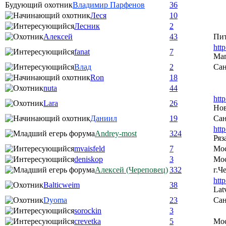
Будующий охотник
Владимир Парфенов
36
Леся
10
Лесник
2
Алексей
43
Пи
htt
fanat
7
Ма
Влад
2
Сан
Ron
18
nuta
44
htt
Lara
26
Нов
Даниил
19
Сан
htt
Andrey-most
324
Ряз
mvaisfeld
7
Мо
deniskop
3
Мос
Алексей (Череповец)
332
г.Ч
htt
Balticweim
38
Lat
Dyoma
23
Сан
sorockin
3
crevetka
5
Мо