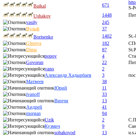
htt
671
Baikal
S-P
1448
Пи
Ushakov
vasily
245
Вульф
37
1402
St.
Borisenko
Ghenya
182
СП
Dima
87
St.
popov
4
Ста
Govorun
22
Пи
vano
2
Александр Хадырбаев
3
пос
Матвеев
38
Юрий
11
ivanoff
33
Винчи
13
Андрей
41
morgan
94
Uzik
2
С.П
Кузмич
9
Сан
sobakovod
13
u.s.