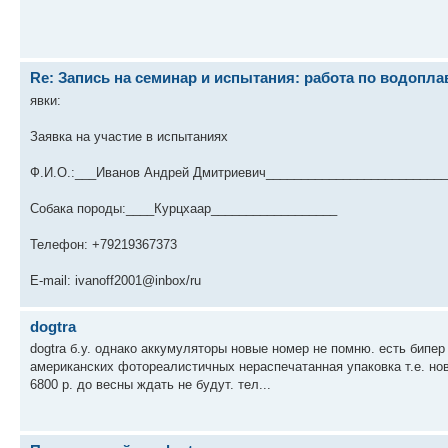
Re: Запись на семинар и испытания: работа по водопл
явки:
Заявка на участие в испытаниях
Ф.И.О.:___Иванов Андрей Дмитриевич__________________________
Собака породы:____Курцхаар__________________
Телефон: +79219367373
E-mail: ivanoff2001@inbox/ru
dogtra
dogtra б.у. однако аккумуляторы новые номер не помню. есть бипер
американских фотореалистичных нераспечатанная упаковка т.е. новы
6800 р. до весны ждать не будут. тел...