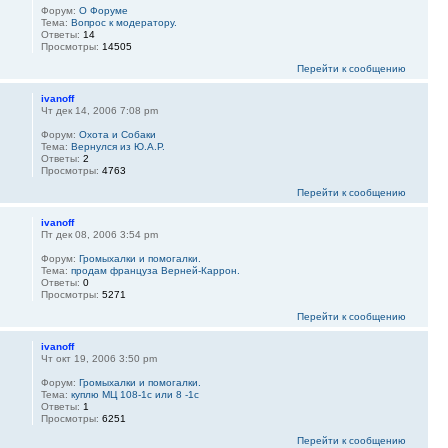
Форум:
О Форуме
Тема:
Вопрос к модератору.
Ответы:
14
Просмотры:
14505
Перейти к сообщению
ivanoff
Чт дек 14, 2006 7:08 pm
Форум:
Охота и Собаки
Тема:
Вернулся из Ю.А.Р.
Ответы:
2
Просмотры:
4763
Перейти к сообщению
ivanoff
Пт дек 08, 2006 3:54 pm
Форум:
Громыхалки и помогалки.
Тема:
продам француза Верней-Каррон.
Ответы:
0
Просмотры:
5271
Перейти к сообщению
ivanoff
Чт окт 19, 2006 3:50 pm
Форум:
Громыхалки и помогалки.
Тема:
куплю МЦ 108-1с или 8 -1с
Ответы:
1
Просмотры:
6251
Перейти к сообщению