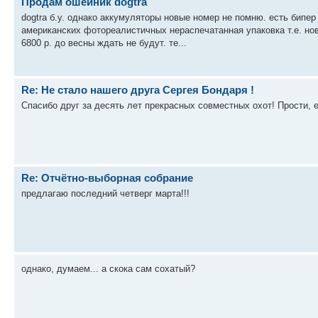
Продам ошейник dogtra
dogtra б.у. однако аккумуляторы новые номер не помню. есть бипер
американских фотореалистичных нераспечатанная упаковка т.е. новы
6800 р. до весны ждать не будут. те...
Re: Не стало нашего друга Сергея Бондаря !
Спасибо друг за десять лет прекрасных совместных охот! Прости, ес
Re: Отчётно-выборная собрание
предлагаю последний четверг марта!!!
однако, думаем... а скока сам сохатый?