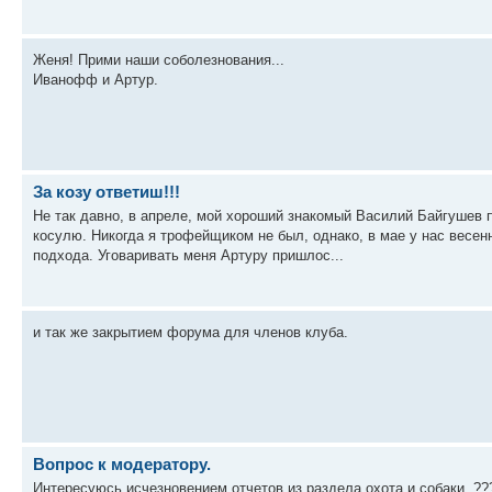
Женя! Прими наши соболезнования...
Иванофф и Артур.
За козу ответиш!!!
Не так давно, в апреле, мой хороший знакомый Василий Байгушев п
косулю. Никогда я трофейщиком не был, однако, в мае у нас весенн
подхода. Уговаривать меня Артуру пришлос...
и так же закрытием форума для членов клуба.
Вопрос к модератору.
Интересуюсь исчезновением отчетов из раздела охота и собаки. ??