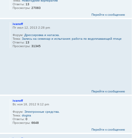
Тема:
Новогодний корпоратив
Ответы:
13
Просмотры:
27083
Перейти к сообщению
ivanoff
Пт июл 12, 2013 2:28 pm
Форум:
Дрессировка и натаска.
Тема:
Запись на семинар и испытания: работа по водоплавающей птице
Ответы:
13
Просмотры:
31345
Перейти к сообщению
ivanoff
Вс ноя 18, 2012 9:12 pm
Форум:
Электронные средства.
Тема:
dogtra
Ответы:
0
Просмотры:
6648
Перейти к сообщению