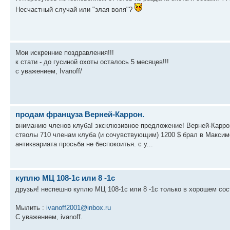
Несчастный случай или "злая воля"?
Moи искренние поздравления!!!
к стати - до гусиной охоты осталось 5 месяцев!!!
с уважением, Ivanoff/
продам француза Верней-Каррон.
вниманию членов клуба! эксклюзивное предложение! Верней-Каррон 
стволы 710 членам клуба (и сочувствующим) 1200 $ брал в Максим
антиквариата просьба не беспокоитья. с у...
куплю МЦ 108-1с или 8 -1с
друзья! неспешно куплю МЦ 108-1с или 8 -1с только в хорошем со
Мылить :
ivanoff2001@inbox.ru
C уважением, ivanoff.