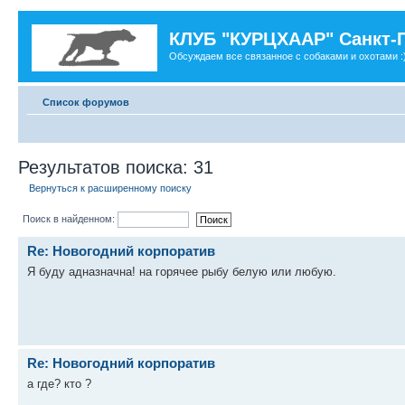
КЛУБ "КУРЦХААР" Санкт-
Обсуждаем все связанное с собаками и охотами :
Список форумов
Результатов поиска: 31
Вернуться к расширенному поиску
Поиск в найденном:
Re: Новогодний корпоратив
Я буду адназначна! на горячее рыбу белую или любую.
Re: Новогодний корпоратив
а где? кто ?