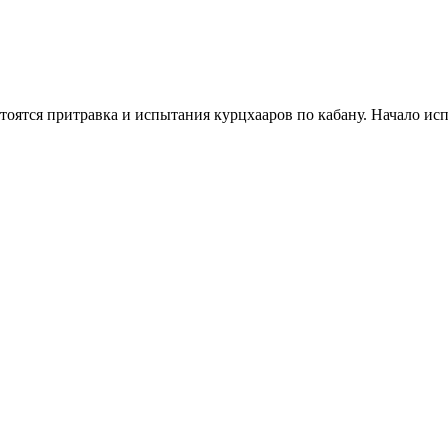
стоятся притравка и испытания курцхааров по кабану. Начало ис