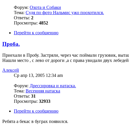
Форум:
Охота и Собаки
Тема:
Судя по фото Нальмис ужо поохотился.
Ответы:
2
Просмотры:
4852
Перейти к сообщению
Проба.
Приехали в Пробу. Застряли, через час поймали грузовик, вытащ
Нашли место , с лево от дороги ,а с права увидали двух лебедей
Алексей
Ср апр 13, 2005 12:34 am
Форум:
Дрессировка и натаска.
Тема:
Весенняя натаска
Ответы:
31
Просмотры:
32933
Перейти к сообщению
Ребята а бекас в буграх появился.