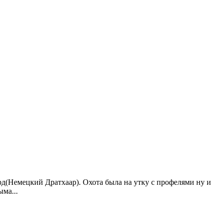
рд(Немецкий Дратхаар). Охота была на утку с профелями ну и
ма...