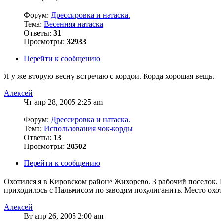
Форум:
Дрессировка и натаска.
Тема:
Весенняя натаска
Ответы:
31
Просмотры:
32933
Перейти к сообщению
Я у же вторую весну встречаю с кордой. Корда хорошая вещь.
Алексей
Чт апр 28, 2005 2:25 am
Форум:
Дрессировка и натаска.
Тема:
Использования чок-корды
Ответы:
13
Просмотры:
20502
Перейти к сообщению
Охотился я в Кировском районе Жихорево. 3 рабочий поселок. 
приходилось с Нальмисом по заводям похулиганить. Место охот
Алексей
Вт апр 26, 2005 2:00 am