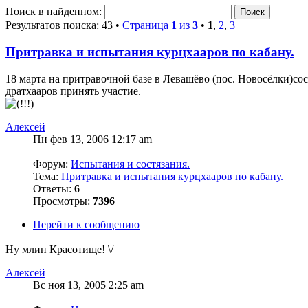
Поиск в найденном:
Результатов поиска: 43 •
Страница
1
из
3
•
1
,
2
,
3
Притравка и испытания курцхааров по кабану.
18 марта на притравочной базе в Левашёво (пос. Новосёлки)со
дратхааров принять участие.
Алексей
Пн фев 13, 2006 12:17 am
Форум:
Испытания и состязания.
Тема:
Притравка и испытания курцхааров по кабану.
Ответы:
6
Просмотры:
7396
Перейти к сообщению
Ну млин Красотище! \/
Алексей
Вс ноя 13, 2005 2:25 am