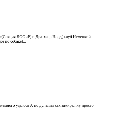
мис(Секция ЛООиР) и Дратхаар Норд( клуб Немецкий
е по собаке)...
 немного удалось А по дупелям как замирал ну просто
..