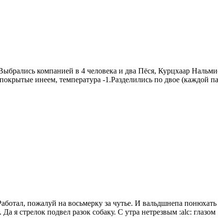
 Выбрались компанией в 4 человека и два Пёся, Курцхаар Наль
покрытые инеем, температура -1.Разделились по двое (каждой пар
Работал, пожалуй на восьмерку за чутье. И вальдшнепа понюхать
Да я стрелок подвел разок собаку. С утра нетрезвым :alc: глазом .