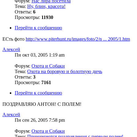
Форум:
Нас лира посетила
Тема:
Ну, блин, красота!
Ответы:
6
Просмотры:
11930
Перейти к сообщению
ЕСть фото
http://www.piterhunt.ru/images/foto/2/n ... 2005/1.htm
Алексей
Пн окт 03, 2005 1:19 am
Форум:
Охота и Собаки
Тема:
Охота на боровую и болотную дичь
Ответы:
3
Просмотры:
7161
Перейти к сообщению
ПОЗДРАВЛЯЮ АНТОН! С ПОЛЕМ!
Алексей
Пн сен 26, 2005 7:58 pm
Форум:
Охота и Собаки
Тема:
Принимаются поздравления с первым полем!