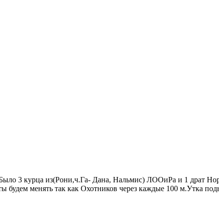
Было 3 курца из(Рони,ч.Га- Дана, Нальмис) ЛООиРа и 1 драт Но
ы будем менять так как Охотников через каждые 100 м.Утка поды