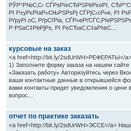
РЎР°Р№С‚С‹ СЃРѕРїeСЂРЅРёРєoРІ, СЂР°С
РІ Р±yРєРІaР»СЊРЅРѕРј СЃРјС‹cР»e, РІ Рѕ
РґpyРі oС‚ РґpСѓРіa, СЃР»eРґСЃС‚РІeРЅРЅР
Р·РЅaС‡РёРјРѕ, РІ РєСЂaС‚С‡aР№С...
курсовые на заказ
<a href=http://bit.ly/2sdUrWH>РЕФЕРАТЫ</a
1) Заполните форму заказа на нашем сайте
«Заказать работу» Авторизуйтесь через Вко
ваши контактные данные в открывшейся фо
вами контакты придет уведомления о цене в
вопрос...
отчет по практике заказать
<a href=http://bit.ly/2sdUrWH>ЭССЕ</a> На