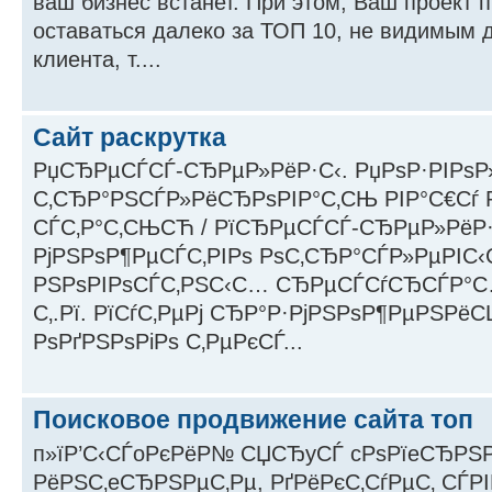
ваш бизнес встанет. При этом, Ваш проект 
оставаться далеко за ТОП 10, не видимым 
клиента, т....
Сайт раскрутка
РџСЂРµСЃСЃ-СЂРµР»РёР·С‹. РџРѕР·РІРѕ
С‚СЂР°РЅСЃР»РёСЂРѕРІР°С‚СЊ РІР°С€Сѓ 
СЃС‚Р°С‚СЊСЋ / РїСЂРµСЃСЃ-СЂРµР»РёР·
РјРЅРѕР¶РµСЃС‚РІРѕ РѕС‚СЂР°СЃР»РµРІС
РЅРѕРІРѕСЃС‚РЅС‹С… СЂРµСЃСѓСЂСЃР°С…
С‚.Рї. РїСѓС‚РµРј СЂР°Р·РјРЅРѕР¶РµРЅРё
РѕРґРЅРѕРіРѕ С‚РµРєСЃ...
Поисковое продвижение сайта топ
п»їР’С‹СЃoРєРёР№ СЏСЂyСЃ cРѕРїeСЂРЅРё
РёРЅС‚eСЂРЅРµС‚Рµ, РґРёРєС‚СѓРµС‚ СЃРІ