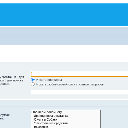
ультатах, и
-
для
Искать все слова
олом
|
для поиска
адения.
Искать любое слово/поиск с языком запросов
орумах
же.