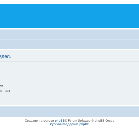
здел.
ии
от раз
Создано на основе
phpBB
® Forum Software © phpBB Group
Русская поддержка phpBB