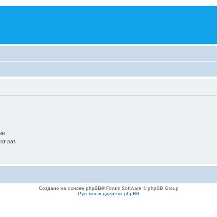
ии
от раз
Создано на основе
phpBB
® Forum Software © phpBB Group
Русская поддержка phpBB