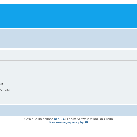
ии
от раз
Создано на основе
phpBB
® Forum Software © phpBB Group
Русская поддержка phpBB