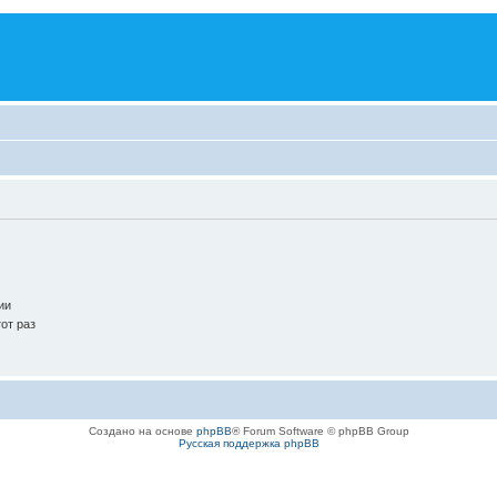
ии
от раз
Создано на основе
phpBB
® Forum Software © phpBB Group
Русская поддержка phpBB