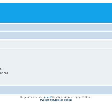
ии
от раз
Создано на основе
phpBB
® Forum Software © phpBB Group
Русская поддержка phpBB