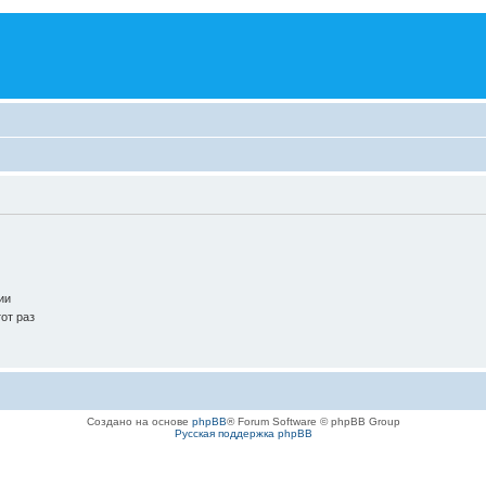
ии
от раз
Создано на основе
phpBB
® Forum Software © phpBB Group
Русская поддержка phpBB