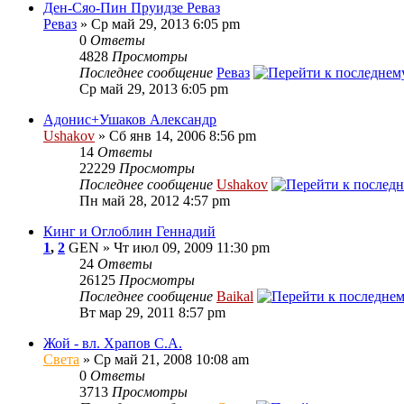
Ден-Сяо-Пин Пруидзе Реваз
Реваз
» Ср май 29, 2013 6:05 pm
0
Ответы
4828
Просмотры
Последнее сообщение
Реваз
Ср май 29, 2013 6:05 pm
Адонис+Ушаков Александр
Ushakov
» Сб янв 14, 2006 8:56 pm
14
Ответы
22229
Просмотры
Последнее сообщение
Ushakov
Пн май 28, 2012 4:57 pm
Кинг и Оглоблин Геннадий
1
,
2
GEN » Чт июл 09, 2009 11:30 pm
24
Ответы
26125
Просмотры
Последнее сообщение
Baikal
Вт мар 29, 2011 8:57 pm
Жой - вл. Храпов С.А.
Света
» Ср май 21, 2008 10:08 am
0
Ответы
3713
Просмотры