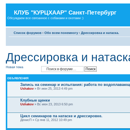
КЛУБ "КУРЦХААР" Санкт-Петербург
Обсуждаем все связанное с собаками и охотами :)
Список форумов
‹
Обо всем понемногу
‹
Дрессировка и натаска.
Дрессировка и натаск
Новая тема
ОБЪЯВЛЕНИЯ
Запись на семинар и испытания: работа по водоплавающ
Ushakov
» Вт июн 25, 2013 4:49 pm
Клубные щенки
Ushakov
» Вс июн 23, 2013 6:50 pm
Цикл семинаров па натаске и дрессировке.
ДенисП » Ср янв 11, 2012 10:49 pm