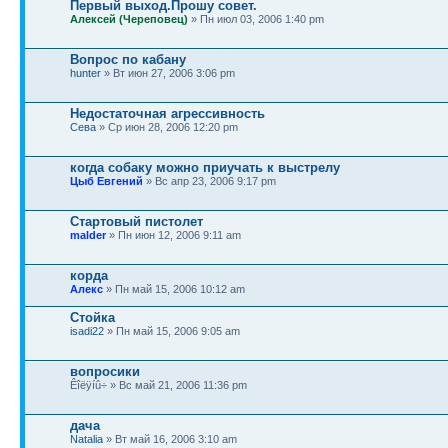
Первый выход.Прошу совет.
Алексей (Череповец)
» Пн июл 03, 2006 1:40 pm
Вопрос по кабану
hunter
» Вт июн 27, 2006 3:06 pm
Недостаточная агрессивность
Сева
» Ср июн 28, 2006 12:20 pm
когда собаку можно приучать к выстрелу
Цыб Евгений
» Вс апр 23, 2006 9:17 pm
Стартовый пистолет
malder
» Пн июн 12, 2006 9:11 am
корда
Алекс
» Пн май 15, 2006 10:12 am
Стойка
isadi22
» Пн май 15, 2006 9:05 am
вопросики
Êîëÿíû÷ » Вс май 21, 2006 11:36 pm
дача
Natalia
» Вт май 16, 2006 3:10 am