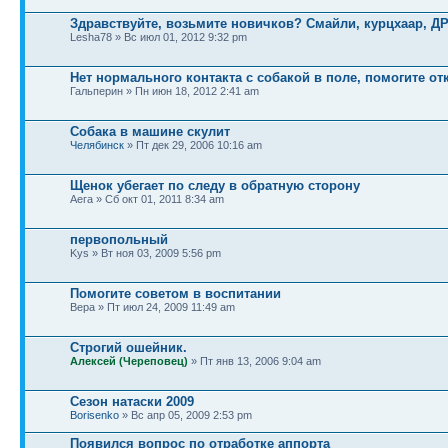
Здравствуйте, возьмите новичков? Смайли, курцхаар, ДР 
Lesha78 » Вс июл 01, 2012 9:32 pm
Нет нормального контакта с собакой в поле, помогите от
Гальперин » Пн июн 18, 2012 2:41 am
Собака в машине скулит
Челябинск
» Пт дек 29, 2006 10:16 am
Щенок убегает по следу в обратную сторону
Аега » Сб окт 01, 2011 8:34 am
первопольный
Kys » Вт ноя 03, 2009 5:56 pm
Помогите советом в воспитании
Вера » Пт июл 24, 2009 11:49 am
Строгий ошейник.
Алексей (Череповец)
» Пт янв 13, 2006 9:04 am
Сезон натаски 2009
Borisenko
» Вс апр 05, 2009 2:53 pm
Появился вопрос по отработке аппорта