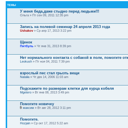
ТЕМЫ
У меня беда,даже стыдно перед людьми!!!
Ольга » Пт сен 09, 2011 12:35 pm
Запись на полевой семинар 24 апреля 2013 года
Ushakov
» Ср апр 17, 2013 3:22 pm
Щенок
Питбуль
» Чт янв 31, 2013 8:39 pm
Нет нормального контакта с собакой в поле, помогите от
Leokush
» Пт ноя 04, 2011 7:39 pm
взрослый пес стал грызть вещи
Natalia
» Чт дек 14, 2006 11:03 am
Подскажите по размерам клетки для курца кобеля
Mgetero
» Вт янв 08, 2013 3:49 pm
Помогите новичку
максим
» Вт авг 28, 2012 3:11 pm
Помогите.
Hozjain
» Ср окт 17, 2012 5:22 am