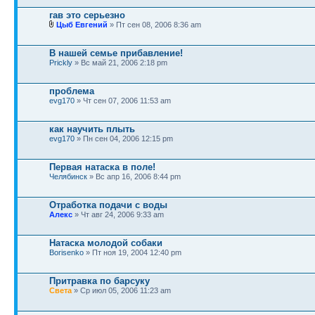
гав это серьезно
Цыб Евгений
» Пт сен 08, 2006 8:36 am
В нашей семье прибавление!
Prickly
» Вс май 21, 2006 2:18 pm
проблема
evg170
» Чт сен 07, 2006 11:53 am
как научить плыть
evg170
» Пн сен 04, 2006 12:15 pm
Первая натаска в поле!
Челябинск
» Вс апр 16, 2006 8:44 pm
Отработка подачи с воды
Алекс
» Чт авг 24, 2006 9:33 am
Натаска молодой собаки
Borisenko
» Пт ноя 19, 2004 12:40 pm
Притравка по барсуку
Света
» Ср июл 05, 2006 11:23 am