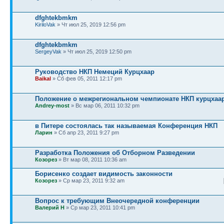
dfghtekbmkm
KiriloVak
» Чт июл 25, 2019 12:56 pm
dfghtekbmkm
SergeyVak
» Чт июл 25, 2019 12:50 pm
Руководство НКП Немеций Курцхаар
Baikal
» Сб фев 05, 2011 12:17 pm
Положение о межрегиональном чемпионате НКП курцхаар
Andrey-most
» Вс мар 06, 2011 10:32 pm
в Питере состоялась так называемая Конференция НКП
Ларин
» Сб апр 23, 2011 9:27 pm
Разработка Положения об Отборном Разведении
Козорез
» Вт мар 08, 2011 10:36 am
Борисенко создает видимость законности
Козорез
» Ср мар 23, 2011 9:32 am
Вопрос к требующим Внеочередной конференции
Валерий Н
» Ср мар 23, 2011 10:41 pm