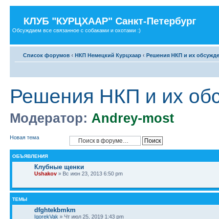
КЛУБ "КУРЦХААР" Санкт-Петербург
Обсуждаем все связанное с собаками и охотами :)
Список форумов
‹
НКП Немецкий Курцхаар
‹
Решения НКП и их обсужд
Решения НКП и их об
Модератор:
Andrey-most
Новая тема
ОБЪЯВЛЕНИЯ
Клубные щенки
Ushakov
» Вс июн 23, 2013 6:50 pm
ТЕМЫ
dfghtekbmkm
IgorekVak
» Чт июл 25, 2019 1:43 pm