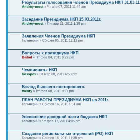
Результаты голосования членов Президиума НКП 31.03.11г
Andrey-most
» Чт апр 07, 2011 11:44 am
Заседание Президиума НКП 15.03.2011г.
Andrey-most
» Пн мар 21, 2011 1:38 pm
Заявления Членов Президиума НКП
Гальперин » Сб фев 05, 2011 12:12 pm
Вопросы к президиуму НКП
Baikal
» Пт фев 04, 2011 9:27 pm
Чемпионаты НКП
Козорез
» Вт мар 08, 2011 6:58 pm
Взгляд бывшего постороннего.
tventy
» Вт фев 08, 2011 9:11 pm
ПЛАН РАБОТЫ ПРЕЗИДИУМА НКП на 2011г.
Гальперин » Ср фев 16, 2011 1:51 am
Увеличение доходной части бюджета НКП
Гальперин » Чт фев 17, 2011 4:05 pm
Создание региональных отделений (РО) НКП
Гальперин » Ср фев 16, 2011 11:38 pm