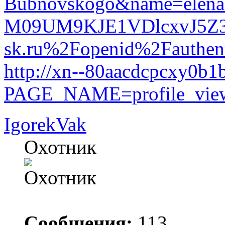
Bubnovskogo&name=ele
M09UM9KJE1VDlcxvJ5Z3kJ
sk.ru%2Fopenid%2Fauthe
http://xn--80aacdcpcxy0b1b
PAGE_NAME=profile_vi
IgorekVak
Охотник
Сообщения:
113