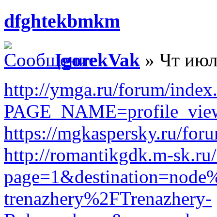
dfghtekbmkm
IgorekVak
» Чт июл
http://ymga.ru/forum/index
PAGE_NAME=profile_vi
https://mgkaspersky.ru/for
http://romantikgdk.m-sk.ru
page=1&destination=nod
trenazhery%2FTrenazhery-