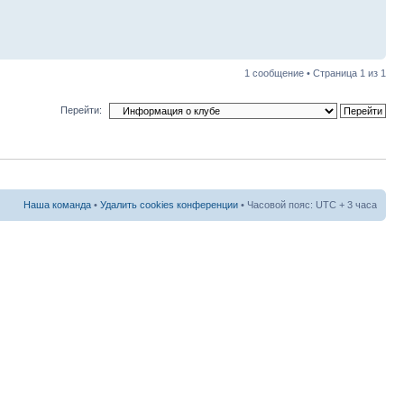
1 сообщение • Страница
1
из
1
Перейти:
Наша команда
•
Удалить cookies конференции
• Часовой пояс: UTC + 3 часа