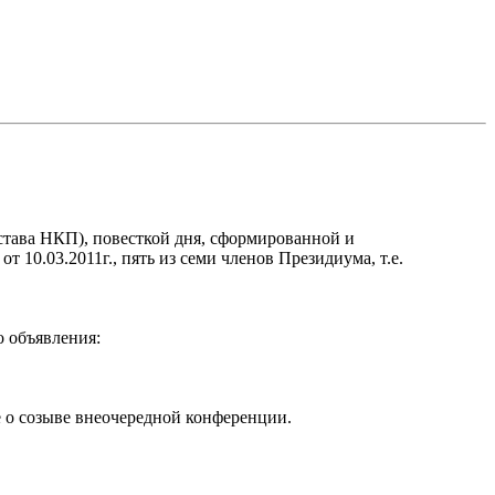
става НКП), повесткой дня, сформированной и
10.03.2011г., пять из семи членов Президиума, т.е.
о объявления:
е о созыве внеочередной конференции.