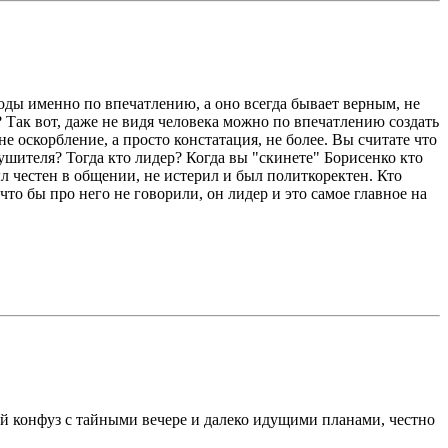
ды именно по впечатлению, а оно всегда бывает верным, не
? Так вот, даже не видя человека можно по впечатлению создать
не оскорбление, а просто констатация, не более. Вы считате что
ушителя? Тогда кто лидер? Когда вы "скинете" Борисенко кто
ыл честен в общении, не истерил и был политкоректен. Кто
 что бы про него не говорили, он лидер и это самое главное на
акой конфуз с тайными вечере и далеко идущими планами, честно