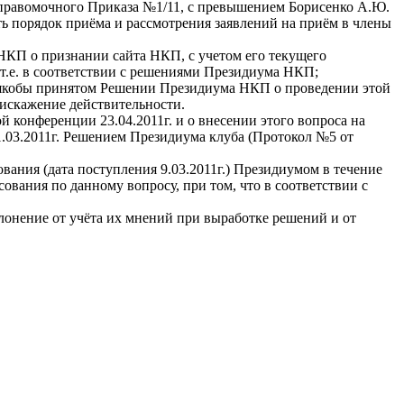
неправомочного Приказа №1/11, с превышением Борисенко А.Ю.
 порядок приёма и рассмотрения заявлений на приём в члены
КП о признании сайта НКП, с учетом его текущего
 т.е. в соответствии с решениями Президиума НКП;
а якобы принятом Решении Президиума НКП о проведении этой
искажение действительности.
 конференции 23.04.2011г. и о внесении этого вопроса на
1.03.2011г. Решением Президиума клуба (Протокол №5 от
ания (дата поступления 9.03.2011г.) Президиумом в течение
ования по данному вопросу, при том, что в соответствии с
онение от учёта их мнений при выработке решений и от