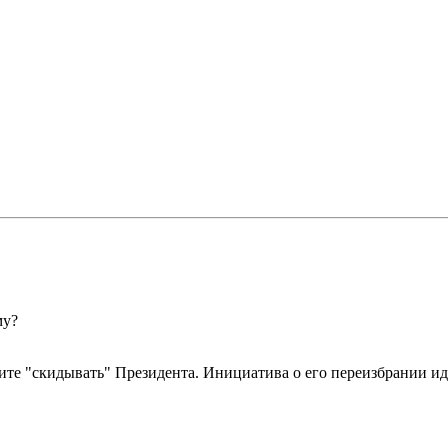
му?
рите "скидывать" Президента. Инициатива о его переизбрании иде