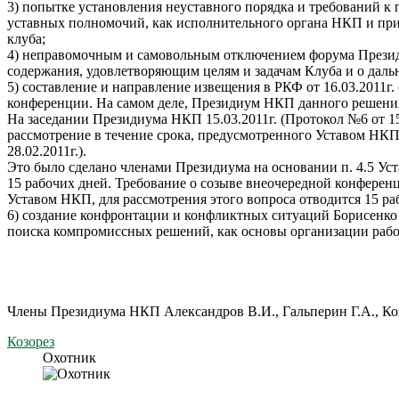
3) попытке установления неуставного порядка и требований к
уставных полномочий, как исполнительного органа НКП и пр
клуба;
4) неправомочным и самовольным отключением форума Прези
содержания, удовлетворяющим целям и задачам Клуба и о даль
5) составление и направление извещения в РКФ от 16.03.201
конференции. На самом деле, Президиум НКП данного решения
На заседании Президиума НКП 15.03.2011г. (Протокол №6 от 15
рассмотрение в течение срока, предусмотренного Уставом НКП
28.02.2011г.).
Это было сделано членами Президиума на основании п. 4.5 Уст
15 рабочих дней. Требование о созыве внеочередной конференц
Уставом НКП, для рассмотрения этого вопроса отводится 15 ра
6) создание конфронтации и конфликтных ситуаций Борисенко
поиска компромиссных решений, как основы организации ра
Члены Президиума НКП Александров В.И., Гальперин Г.А., Козо
Козорез
Охотник