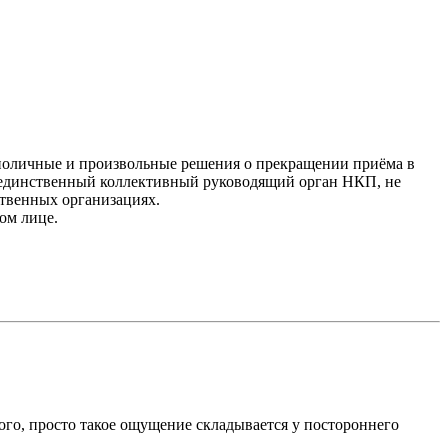
диноличные и произвольные решения о прекращении приёма в
ак единственный коллективный руководящий орган НКП, не
ственных организациях.
ом лице.
ного, просто такое ощущение складывается у постороннего