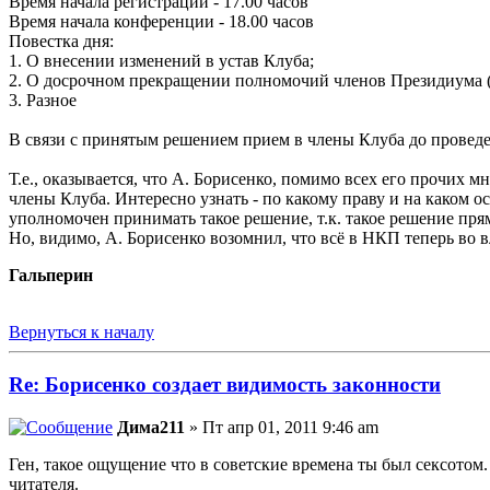
Время начала регистрации - 17.00 часов
Время начала конференции - 18.00 часов
Повестка дня:
1. О внесении изменений в устав Клуба;
2. О досрочном прекращении полномочий членов Президиума (в
3. Разное
В связи с принятым решением прием в члены Клуба до провед
Т.е., оказывается, что А. Борисенко, помимо всех его прочи
члены Клуба. Интересно узнать - по какому праву и на каком
уполномочен принимать такое решение, т.к. такое решение пр
Но, видимо, А. Борисенко возомнил, что всё в НКП теперь во 
Гальперин
Вернуться к началу
Re: Борисенко создает видимость законности
Дима211
» Пт апр 01, 2011 9:46 am
Ген, такое ощущение что в советские времена ты был сексотом
читателя.