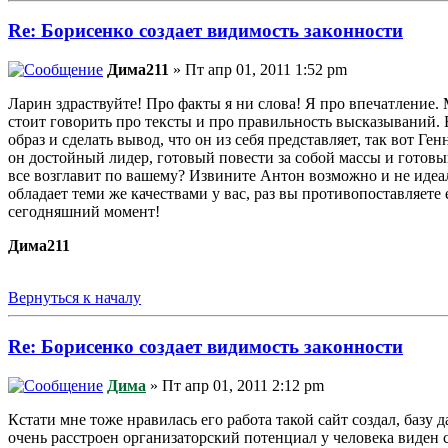
Re: Борисенко создает видимость законности
Дима211
» Пт апр 01, 2011 1:52 pm
Ларин здраствуйте! Про факты я ни слова! Я про впечатление
стоит говорить про тексты и про правильность высказываний. Б
образ и сделать вывод, что он из себя представляет, так вот Ге
он достойный лидер, готовый повести за собой массы и готовы
все возглавит по вашему? Извините Антон возможно и не идеале
обладает теми же качествами у вас, раз вы противопоставляете 
сегодняшний момент!
Дима211
Вернуться к началу
Re: Борисенко создает видимость законности
Дима
» Пт апр 01, 2011 2:12 pm
Кстати мне тоже нравилась его работа такой сайт создал, базу
очень расстроен организаторский потенциал у человека виден ср