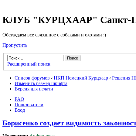
КЛУБ "КУРЦХААР" Санкт-П
Обсуждаем все связанное с собаками и охотами :)
Пропустить
Расширенный поиск
Список форумов
‹
НКП Немецкий Курцхаар
‹
Решения Н
Изменить размер шрифта
Версия для печати
FAQ
Пользователи
Вход
Борисенко создает видимость законнос
Модератор:
Andrey-most