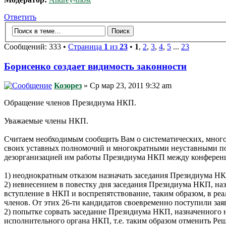
Ответить
Сообщений: 333 •
Страница
1
из
23
•
1
,
2
,
3
,
4
,
5
...
23
Борисенко создает видимость законности
Козорез
» Ср мар 23, 2011 9:32 am
Обращение членов Президиума НКП.
Уважаемые члены НКП.
Считаем необходимым сообщить Вам о систематических, мног
своих уставных полномочий и многократными неуставными п
дезорганизацией им работы Президиума НКП между конференц
1) неоднократным отказом назначать заседания Президиума Н
2) невнесением в повестку дня заседания Президиума НКП, наз
вступление в НКП и воспрепятствование, таким образом, в р
членов. От этих 26-ти кандидатов своевременно поступили зая
2) попытке сорвать заседание Президиума НКП, назначенного 
исполнительного органа НКП, т.е. таким образом отменить Реш