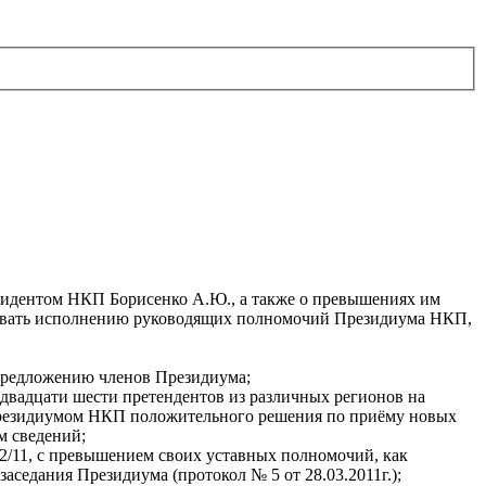
идентом НКП Борисенко А.Ю., а также о превышениях им
овать исполнению руководящих полномочий Президиума НКП,
 предложению членов Президиума;
, двадцати шести претендентов из различных регионов на
 Президиумом НКП положительного решения по приёму новых
м сведений;
№2/11, с превышением своих уставных полномочий, как
седания Президиума (протокол № 5 от 28.03.2011г.);