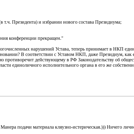
 т.ч. Президента) и избрании нового состава Президиума;
ения конференции прекращен."
х многочисленных нарушений Устава, теперь принимает в НКП е
 основании? В соответствии с Уставом НКП, даже Президиум, к
ямо противоречит действующему в РФ Законодательству об обще
власти единоличного исполнительного органа в его же собственн
. Манера подачи материала кляузно-истерическая.))) Ничего лич