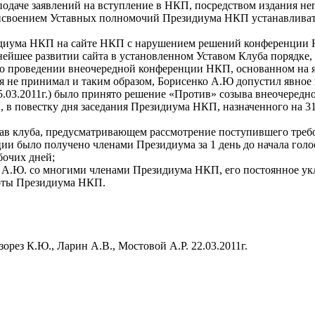
 подаче заявлений на вступление в НКП, посредством издания 
исвоением Уставных полномочий Президиума НКП устанавливать
диума НКП на сайте НКП с нарушением решений конференции Н
нейшее развитии сайта в установленном Уставом Клуба порядке,
1г. о проведении внеочередной конференции НКП, основанном н
 не принимал и таким образом, Борисенко А.Ю допустил явное 
.03.2011г.) было принято решение «Против» созыва внеочередной
, в повестку дня заседания Президиума НКП, назначенного на 3
ав клуба, предусматривающем рассмотрение поступившего требов
ии было получено членами Президиума за 1 день до начала голос
бочих дней;
 А.Ю. со многими членами Президиума НКП, его постоянное укл
боты Президиума НКП.
рез К.Ю., Ларин А.В., Мостовой А.Р. 22.03.2011г.