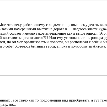
. Мне человеку работающему с людьми и прывыкшему делать выво
лагими намерениями выстлана дорога в .... надеюсь знаете куда
ннадий создает именно такое впечатление как я выше описал. Это 
й возглавить организацию??? Или ему уготована лишь роль разр
н, но он мог организовать и повести, он располагал к себе и б
его себе? Хотелось бы знать героя, а пока я полюбому за Антона,
 данных , всё стало как то подобающий вид приобретать, а тут т
азу, но...