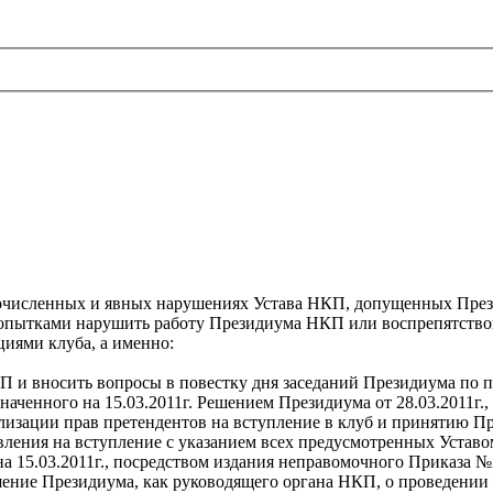
очисленных и явных нарушениях Устава НКП, допущенных През
опытками нарушить работу Президиума НКП или воспрепятств
иями клуба, а именно:
КП и вносить вопросы в повестку дня заседаний Президиума по
наченного на 15.03.2011г. Решением Президиума от 28.03.2011г.
еализации прав претендентов на вступление в клуб и принятию
вления на вступление с указанием всех предусмотренных Уставо
на 15.03.2011г., посредством издания неправомочного Приказа 
ение Президиума, как руководящего органа НКП, о проведении за